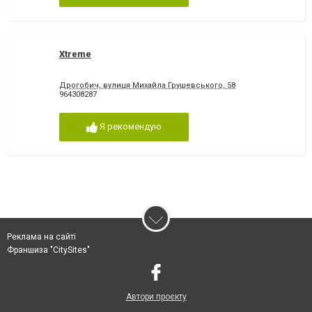
Xtreme
Дрогобич, вулиця Михайла Грушевського, 58
964308287
Я рекомендую
Реклама на сайті
Франшиза "CitySites"
Автори проєкту