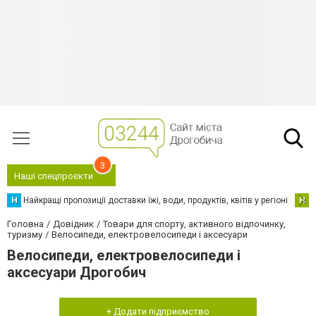
3
Наші спецпроєкти
Н
Найкращі пропозиції доставки їжі, води, продуктів, квітів у регіоні
Н
Н
Головна
Довідник
Товари для спорту, активного відпочинку,
туризму
Велосипеди, електровелосипеди і аксесуари
Велосипеди, електровелосипеди і
аксесуари Дрогобич
+ Додати підприємство