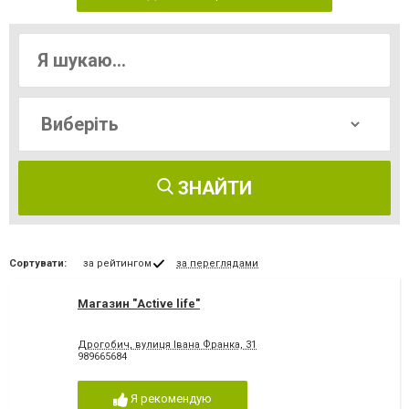
ЗНАЙТИ
Сортувати:
за рейтингом
за переглядами
Магазин "Active life"
Дрогобич, вулиця Івана Франка, 31
989665684
Я рекомендую