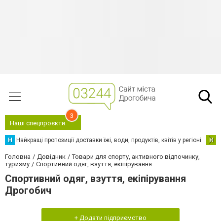
3
Наші спецпроєкти
Н
Найкращі пропозиції доставки їжі, води, продуктів, квітів у регіоні
Н
Н
Головна
Довідник
Товари для спорту, активного відпочинку,
туризму
Спортивний одяг, взуття, екіпірування
Спортивний одяг, взуття, екіпірування
Дрогобич
+ Додати підприємство