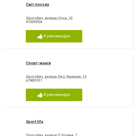
Світ посуду
Дрогобич, вулиця Стуса, 10
973595934
Я рекомендую
Спорт-манія
Дрогобич, вулиця Лесі Українки, 14
679831017
Я рекомендую
Sport life
Дрогобич, вулиця П.Орлика, 7