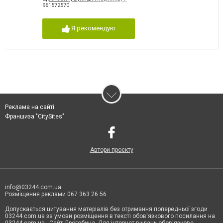
961572570
Я рекомендую
Реклама на сайті
Франшиза "CitySites"
Автори проєкту
info@03244.com.ua
Розміщення реклами 067 363 26 56
Допускається цитування матеріалів без отримання попередньої згоди
03244.com.ua за умови розміщення в тексті обов'язкового посилання на
03244.com.ua - Сайт Дрогобича. Для інтернет-видань обов'язкове