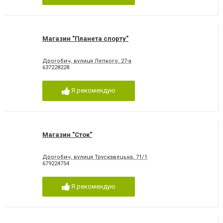
Магазин "Планета спорту"
Дрогобич, вулиця Лепкого, 27-а
637228228
Я рекомендую
Магазин "Сток"
Дрогобич, вулиця Трускавецька, 71/1
679224754
Я рекомендую