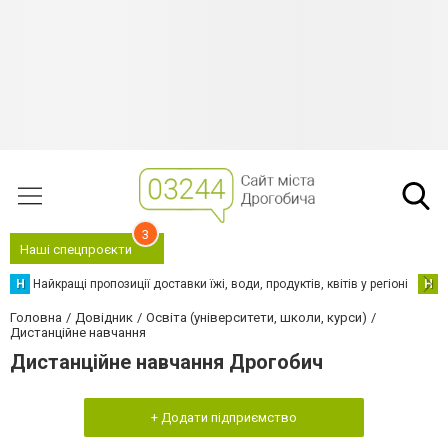
3
Наші спецпроєкти
Н
Найкращі пропозиції доставки їжі, води, продуктів, квітів у регіоні
Н
Н
Головна
Довідник
Освіта (університети, школи, курси)
Дистанційне навчання
Дистанційне навчання Дрогобич
+ Додати підприємство