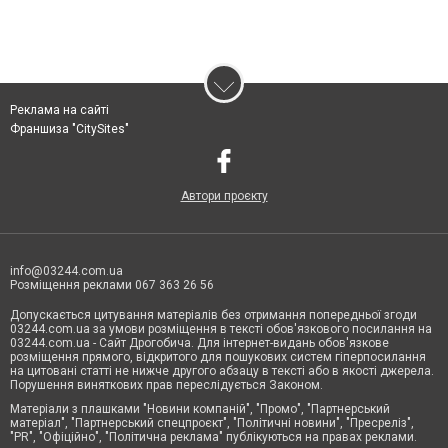
Реклама на сайті
Франшиза "CitySites"
Автори проєкту
info@03244.com.ua
Розміщення реклами 067 363 26 56
Допускається цитування матеріалів без отримання попередньої згоди
03244.com.ua за умови розміщення в тексті обов'язкового посилання на
03244.com.ua - Сайт Дрогобича. Для інтернет-видань обов'язкове
розміщення прямого, відкритого для пошукових систем гіперпосилання
на цитовані статті не нижче другого абзацу в тексті або в якості джерела.
Порушення виняткових прав переслідується Законом.
Матеріали з плашками "Новини компаній", "Промо", "Партнерський
матеріал", "Партнерський спецпроєкт", "Політичні новини", "Пресреліз",
"PR", "Офіційно", "Політична реклама" публікуються на правах реклами.