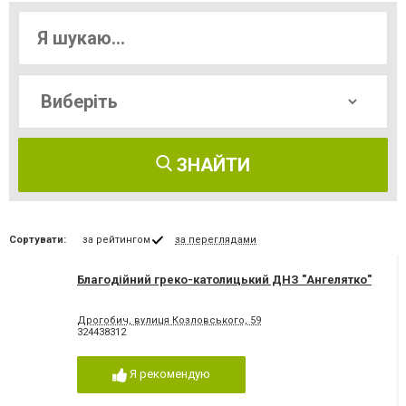
ЗНАЙТИ
Сортувати:
за рейтингом
за переглядами
Благодійний греко-католицький ДНЗ "Ангелятко"
Дрогобич, вулиця Козловського, 59
324438312
Я рекомендую