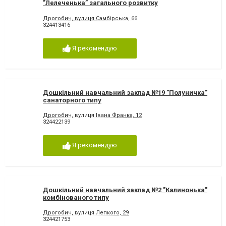
”Лелеченька” загального розвитку
Дрогобич, вулиця Самбірська, 66
324413416
Я рекомендую
Дошкільний навчальний заклад №19 ”Полуничка”
санаторного типу
Дрогобич, вулиця Івана Франка, 12
324422139
Я рекомендую
Дошкільний навчальний заклад №2 "Калинонька"
комбінованого типу
Дрогобич, вулиця Лепкого, 29
324421753