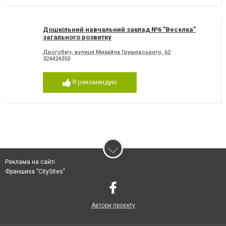
Дошкільний навчальний заклад №6 ”Веселка”
загального розвитку
Дрогобич, вулиця Михайла Грушевського, 62
324424350
Я рекомендую
Реклама на сайті
Франшиза "CitySites"
Автори проєкту