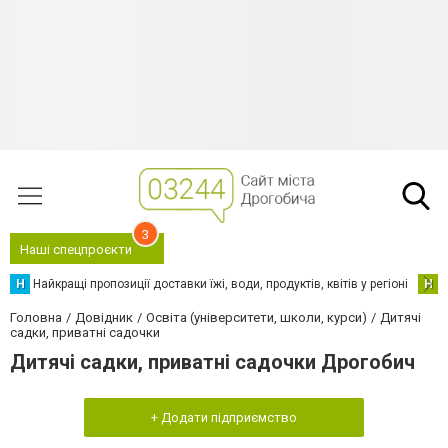
3
Наші спецпроєкти
Н
Найкращі пропозиції доставки їжі, води, продуктів, квітів у регіоні
Н
Н
Головна
Довідник
Освіта (університети, школи, курси)
Дитячі
садки, приватні садочки
Дитячі садки, приватні садочки Дрогобич
+ Додати підприємство