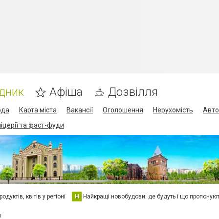
дник
Афіша
Дозвілля
ода
Карта міста
Вакансії
Оголошення
Нерухомість
Авто
піцерії та фаст-фуди
дуктів, квітів у регіоні
Н
Найкращі новобудови: де будуть і що пропоную
и