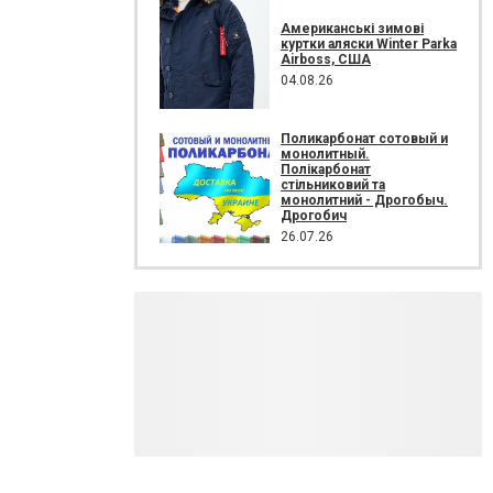
Американські зимові
куртки аляски Winter Parka
Airboss, США
04.08.26
Поликарбонат сотовый и
монолитный.
Полікарбонат
стільниковий та
монолитний - Дрогобыч.
Дрогобич
26.07.26