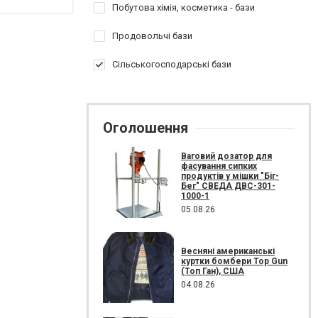
Побутова хімія, косметика - бази
Продовольчі бази
Сільськогосподарські бази
Оголошення
Ваговий дозатор для
фасування сипких
продуктів у мішки "Біг-
Бег" СВЕДА ДВС-301-
1000-1
05.08.26
Весняні американські
куртки бомбери Top Gun
(Топ Ган), США
04.08.26