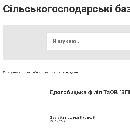
Сільськогосподарські ба
Сортувати:
за рейтингом
за переглядами
Дрогобицька філія ТзОВ "З
Дрогобич, вулиця Вільде, 8
324457222