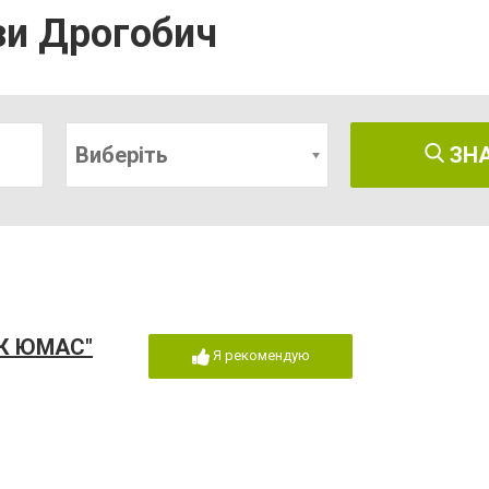
зи Дрогобич
Виберіть
ЗН
ПК ЮМАС"
Я рекомендую