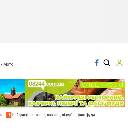
 / Мото
ть
Н
Найкращі ресторани, кав'ярні, піцерії та фаст-фуди