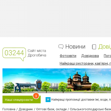
Новини
Дові
Фотозвіти
Довідкова
Пог
Найкращі ресторани, кав'ярні, 
3
Н
Найкращі пропозиції доставки їжі, води, про
Наші спецпроєкти
Головна
Довідник
Оптові бази, склади
Сільськогосподарські баз