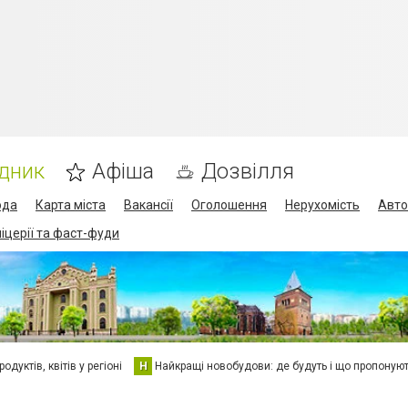
дник
Афіша
Дозвілля
ода
Карта міста
Вакансії
Оголошення
Нерухомість
Авто
піцерії та фаст-фуди
дуктів, квітів у регіоні
Н
Найкращі новобудови: де будуть і що пропоную