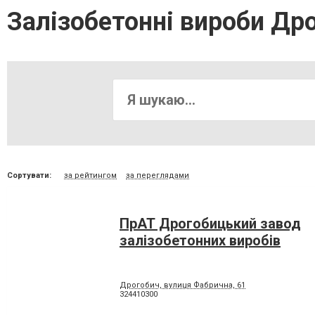
Залізобетонні вироби Др
Сортувати:
за рейтингом
за переглядами
ПрАТ Дрогобицький завод
залізобетонних виробів
Дрогобич, вулиця Фабрична, 61
324410300