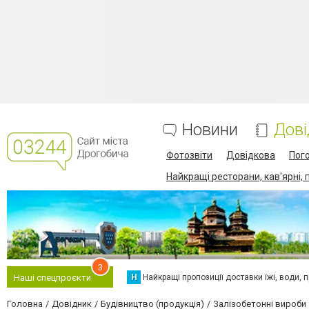
Новини
Дові
Фотозвіти
Довідкова
Пог
Найкращі ресторани, кав'ярні, 
3
Н
Найкращі пропозиції доставки їжі, води, про
Наші спецпроєкти
Головна
Довідник
Будівництво (продукція)
Залізобетонні вироби