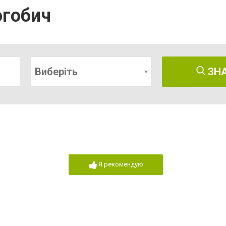
огобич
Виберіть
ЗН
Я рекомендую