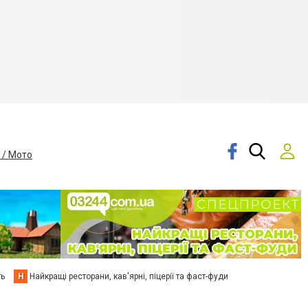
 / Мото
ть
Н
Найкращі ресторани, кав'ярні, піцерії та фаст-фуди