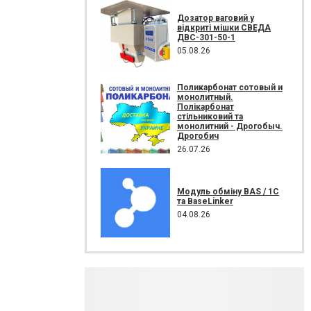
Дозатор ваговий у
відкриті мішки СВЕДА
ДВС-301-50-1
05.08.26
Поликарбонат сотовый и
монолитный.
Полікарбонат
стільниковий та
монолитний - Дрогобыч.
Дрогобич
26.07.26
Модуль обміну BAS / 1C
та BaseLinker
04.08.26