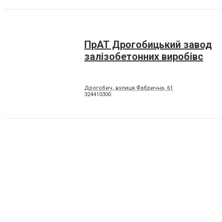
ПрАТ Дрогобицький завод
залізобетонних виробівс
Дрогобич, вулиця Фабрична, 61
324410300