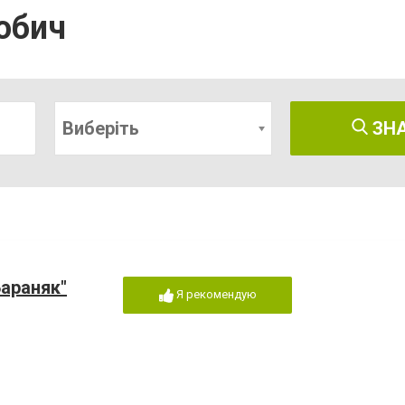
обич
Виберіть
ЗН
Бараняк"
Я рекомендую