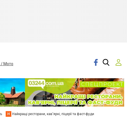
 / Мото
ть
Н
Найкращі ресторани, кав'ярні, піцерії та фаст-фуди