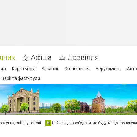
дник
Афіша
Дозвілля
ода
Карта міста
Вакансії
Оголошення
Нерухомість
Авто
піцерії та фаст-фуди
дуктів, квітів у регіоні
Н
Найкращі новобудови: де будуть і що пропоную