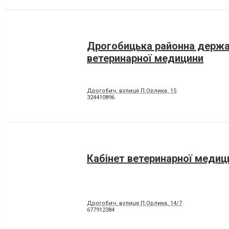
Дрогобицька районна держа
ветеринарної медицини
Дрогобич, вулиця П.Орлика, 15
324410896
Кабінет ветеринарної медиц
Дрогобич, вулиця П.Орлика, 14/7
677912384