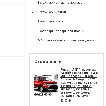
Ветеринарні аптеки та препарати
Ветеринарні клініки
Зоосалон, грумінг
Зоотовари - товари для тварин
Рибки, акваріуми і комплектуючі до них
Оголошення
Ремонт АКПП, перевірка
гідроблоків та соленоїдів
MB Outlander & Citroen C-
Crosser & Peugeot 4007
2.2D W6DGB DCT470 SPS6
# 2500A677, 2300A071,
2800A135, 2502A042 ,
2513A040, 2640A088,
2509A011, 2920A233,
30.07.26