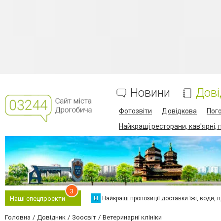
Новини
Дові
Фотозвіти
Довідкова
Пог
Найкращі ресторани, кав'ярні, 
3
Н
Найкращі пропозиції доставки їжі, води, про
Наші спецпроєкти
Головна
Довідник
Зоосвіт
Ветеринарні клініки