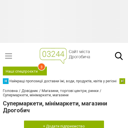
3
Наші спецпроєкти
Н
Найкращі пропозиції доставки їжі, води, продуктів, квітів у регіоні
Н
Н
Головна
Довідник
Магазини, торгові центри, ринки
Супермаркети, мінімаркети, магазини
Супермаркети, мінімаркети, магазини
Дрогобич
+ Додати підприємство