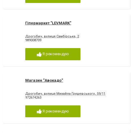
Гіпермаркет "LEVMARK"
Дрогобич, вулиця Самбірська, 2
989008709
Я рекомендую
Магазин "Авокадо"
Дрогобич, вулиця Михайла Грушевського, 59/11
972674263
Я рекомендую