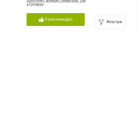
Дрогобич, вулиця Стрийська, 258
672978543
Я рекомендую
Фільтри
Магазин "Світанок"
Дрогобич, вулиця Володимира Великого, 7-а
676793814
Я рекомендую
Магазин "Тетяна"
Дрогобич, вулиця Стрийська, 449, оф.2
678115814
Я рекомендую