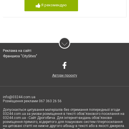
Я рекомендую
Реклама на сайті
Франшиза "CitySites"
Автори проєкту
info@03244.com.ua
Розміщення реклами 067 363 26 56
Допускається цитування матеріалів без отримання попередньої згоди
03244.com.ua за умови розміщення в тексті обов'язкового посилання на
03244.com.ua - Сайт Дрогобича. Для інтернет-видань обов'язкове
розміщення прямого, відкритого для пошукових систем гіперпосилання
на цитовані статті не нижче другого абзацу в тексті або в якості джерела.