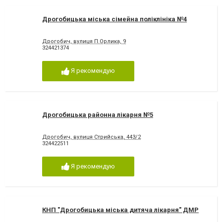
Дрогобицька міська сімейна поліклініка №4
Дрогобич, вулиця П.Орлика, 9
324421374
Я рекомендую
Дрогобицька районна лікарня №5
Дрогобич, вулиця Стрийська, 443/2
324422511
Я рекомендую
КНП "Дрогобицька міська дитяча лікарня" ДМР