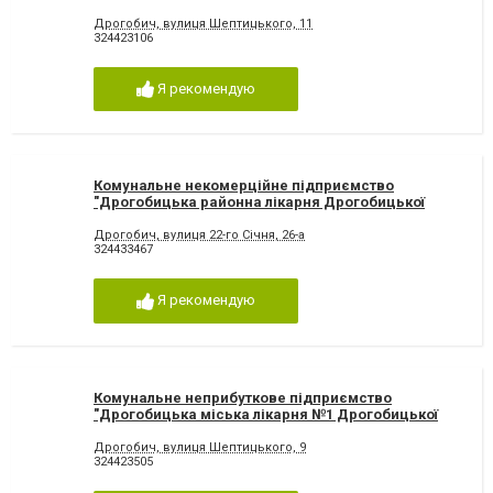
Дрогобич, вулиця Шептицького, 11
324423106
Я рекомендую
Комунальне некомерційне підприємство
"Дрогобицька районна лікарня Дрогобицької
районної ради"
Дрогобич, вулиця 22-го Січня, 26-а
324433467
Я рекомендую
Комунальне неприбуткове підприємство
"Дрогобицька міська лікарня №1 Дрогобицької
міської ради"
Дрогобич, вулиця Шептицького, 9
324423505