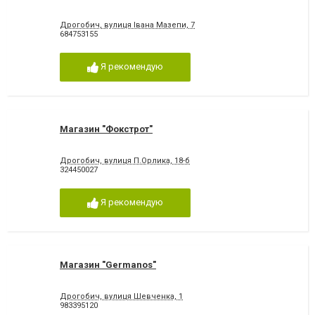
Дрогобич, вулиця Івана Мазепи, 7
684753155
Я рекомендую
Магазин "Фокстрот"
Дрогобич, вулиця П.Орлика, 18-б
324450027
Я рекомендую
Магазин "Germanos"
Дрогобич, вулиця Шевченка, 1
983395120