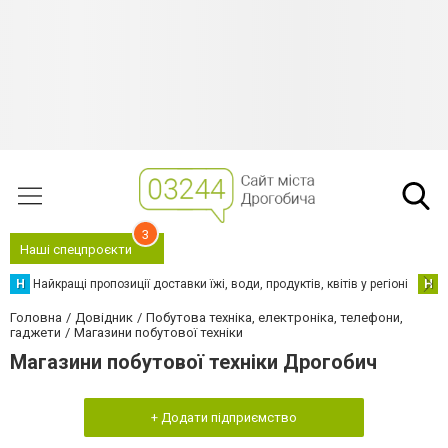
3
Наші спецпроєкти
Н
Найкращі пропозиції доставки їжі, води, продуктів, квітів у регіоні
Н
Н
Головна
Довідник
Побутова техніка, електроніка, телефони,
гаджети
Магазини побутової техніки
Магазини побутової техніки Дрогобич
+ Додати підприємство