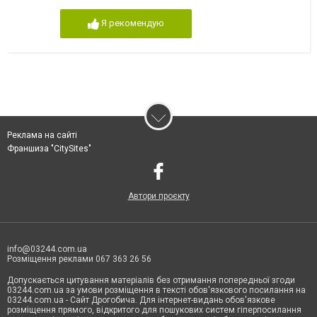
Я рекомендую
Реклама на сайті
Франшиза "CitySites"
Автори проєкту
info@03244.com.ua
Розміщення реклами 067 363 26 56
Допускається цитування матеріалів без отримання попередньої згоди
03244.com.ua за умови розміщення в тексті обов'язкового посилання на
03244.com.ua - Сайт Дрогобича. Для інтернет-видань обов'язкове
розміщення прямого, відкритого для пошукових систем гіперпосилання