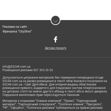
Реклама на сайті
Франшиза "CitySites"
Автори проєкту
info@03244.com.ua
Розміщення реклами 067 363 26 56
Допускається цитування матеріалів без отримання попередньої згоди
03244.com.ua за умови розміщення в тексті обов'язкового посилання на
03244.com.ua - Сайт Дрогобича. Для інтернет-видань обов'язкове
розміщення прямого, відкритого для пошукових систем гіперпосилання
на цитовані статті не нижче другого абзацу в тексті або в якості джерела.
Порушення виняткових прав переслідується Законом.
Матеріали з плашками "Новини компаній", "Промо", "Партнерський
матеріал", "Партнерський спецпроєкт", "Політичні новини", "Пресреліз",
"PR", "Офіційно", "Політична реклама" публікуються на правах реклами.