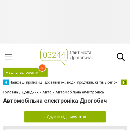
3
Наші спецпроєкти
Н
Найкращі пропозиції доставки їжі, води, продуктів, квітів у регіоні
Н
Н
Головна
Довідник
Авто
Автомобільна електроніка
Автомобільна електроніка Дрогобич
+ Додати підприємство