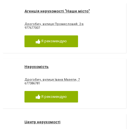
Агенція нерухомості "Наше місто"
Дрогобич, вулиця Промисловий, 2-а
977677007
Я рекомендую
Нерухомість
Дрогобич, вулиця Івана Мазепи, 7
677386781
Я рекомендую
Центр нерухомості