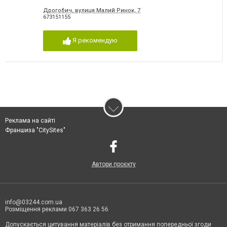
Дрогобич, вулиця Малий Ринок, 7
673151155
Я рекомендую
Реклама на сайті
Франшиза "CitySites"
Автори проєкту
info@03244.com.ua
Розміщення реклами 067 363 26 56
Допускається цитування матеріалів без отримання попередньої згоди