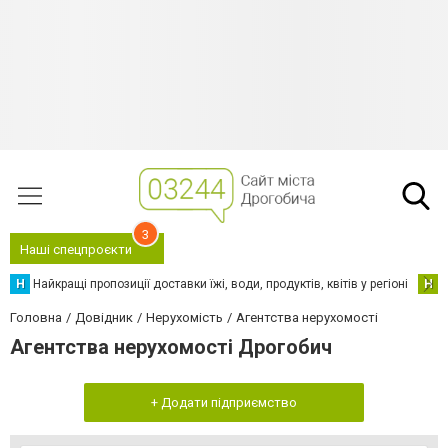
3
Наші спецпроєкти
Н
Найкращі пропозиції доставки їжі, води, продуктів, квітів у регіоні
Н
Н
Головна
Довідник
Нерухомість
Агентства нерухомості
Агентства нерухомості Дрогобич
+ Додати підприємство