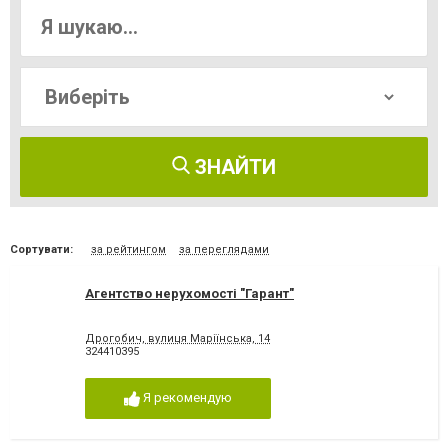
ЗНАЙТИ
Сортувати:
за рейтингом
за переглядами
Агентство нерухомості "Гарант"
Дрогобич, вулиця Маріїнська, 14
324410395
Я рекомендую