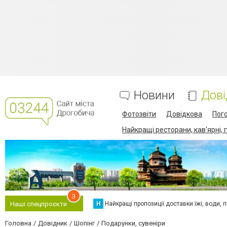
Новини
Дові
Фотозвіти
Довідкова
Пог
Найкращі ресторани, кав'ярні, 
3
Н
Найкращі пропозиції доставки їжі, води, про
Наші спецпроєкти
Головна
Довідник
Шопінг
Подарунки, сувеніри