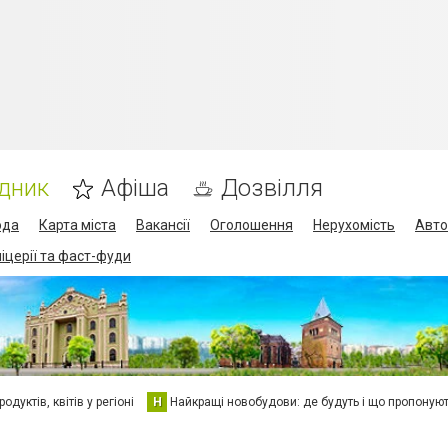
дник
Афіша
Дозвілля
ода
Карта міста
Вакансії
Оголошення
Нерухомість
Авто
піцерії та фаст-фуди
дуктів, квітів у регіоні
Н
Найкращі новобудови: де будуть і що пропоную