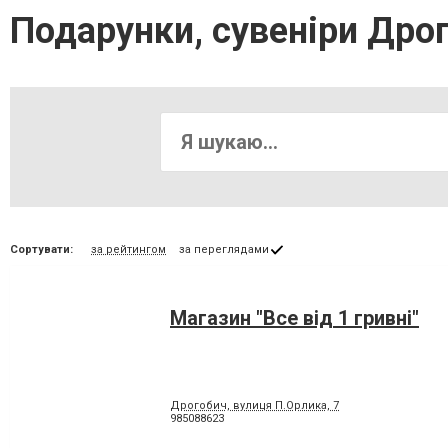
Подарунки, сувеніри Дро
Сортувати:
за рейтингом
за переглядами
Магазин "Все від 1 гривні"
Дрогобич, вулиця П.Орлика, 7
985088623