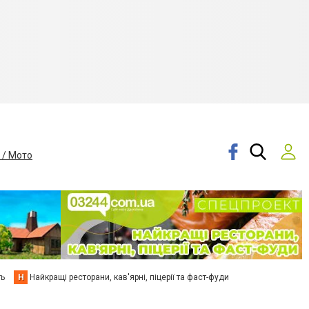
 / Мото
ть
Н
Найкращі ресторани, кав'ярні, піцерії та фаст-фуди