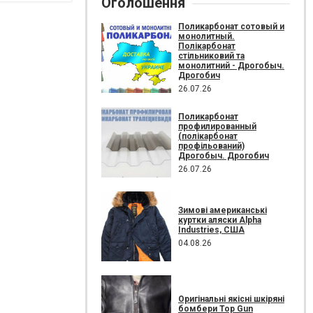
Оголошення
Поликарбонат сотовый и
монолитный.
Полікарбонат
стільниковий та
монолитний - Дрогобыч.
Дрогобич
26.07.26
Поликарбонат
профилированный
(полікарбонат
профільований)
Дрогобыч. Дрогобич
26.07.26
Зимові американські
куртки аляски Alpha
Industries, США
04.08.26
Оригінальні якісні шкіряні
бомбери Top Gun