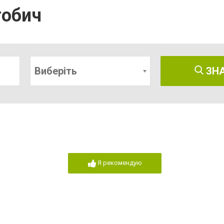
гобич
Виберіть
ЗН
Я рекомендую