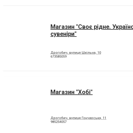
Магазин "Своє рідне. Україн
сувеніри"
Дрогобич, вулиця Шкільна, 10
673585059
Магазин "Хобі"
Дрогобич, вулиця Гончарська, 11
985254057