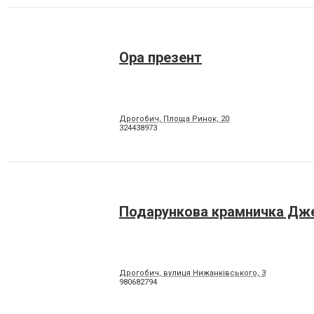
Ора презент
Дрогобич, Площа Ринок, 20
324438973
Подарункова крамничка Дж
Дрогобич, вулиця Нижанківського, 3
980682794