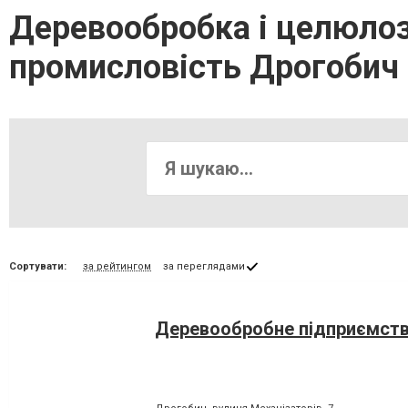
Деревообробка і целюло
промисловість Дрогобич
Сортувати:
за рейтингом
за переглядами
Деревообробне підприємств