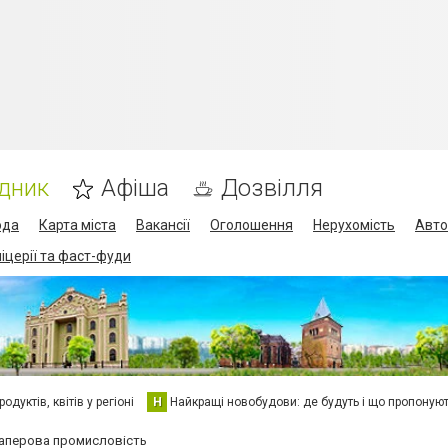
дник
Афіша
Дозвілля
ода
Карта міста
Вакансії
Оголошення
Нерухомість
Авто
піцерії та фаст-фуди
дуктів, квітів у регіоні
Н
Найкращі новобудови: де будуть і що пропоную
аперова промисловість