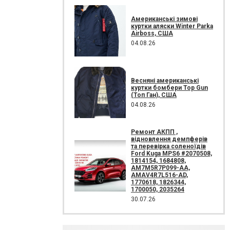
Американські зимові
куртки аляски Winter Parka
Airboss, США
04.08.26
Весняні американські
куртки бомбери Top Gun
(Топ Ган), США
04.08.26
Ремонт АКПП ,
відновлення демпферів
та перевірка соленоїдів
Ford Kuga MPS6 #2070508,
1814154, 1684808,
AM7M5R7P099-AA,
AMAV4R7L516-AD,
1770618, 1826344,
1700050, 2035264
30.07.26