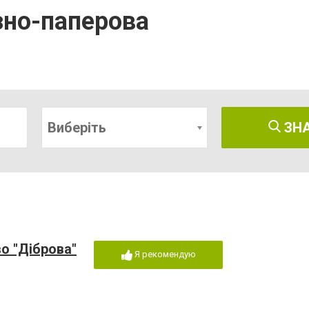
зно-паперова
Виберіть
ЗН
о "Діброва"
Я рекомендую