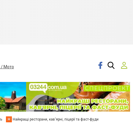
 / Мото
ть
Н
Найкращі ресторани, кав'ярні, піцерії та фаст-фуди