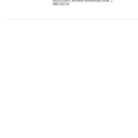
Дрогобич, вулиця Механізаторів, 7
986720720