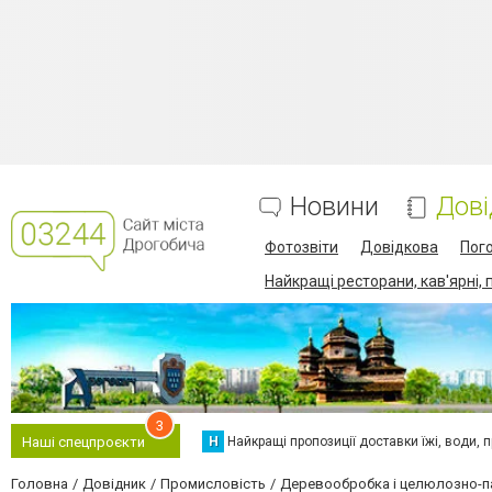
Новини
Дові
Фотозвіти
Довідкова
Пог
Найкращі ресторани, кав'ярні, 
3
Н
Найкращі пропозиції доставки їжі, води, про
Наші спецпроєкти
Головна
Довідник
Промисловість
Деревообробка і целюлозно-п