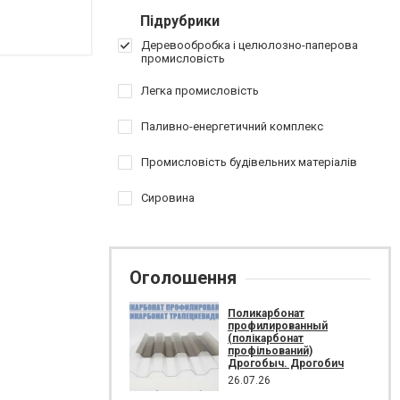
Підрубрики
Деревообробка і целюлозно-паперова
промисловість
Легка промисловість
Паливно-енергетичний комплекс
Промисловість будівельних матеріалів
Сировина
Оголошення
Поликарбонат
профилированный
(полікарбонат
профільований)
Дрогобыч. Дрогобич
26.07.26