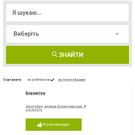
ЗНАЙТИ
Сортувати:
за рейтингом
за переглядами
Боревітер
Дрогобич, вулиця Бориславська, 8
676761273
Я рекомендую