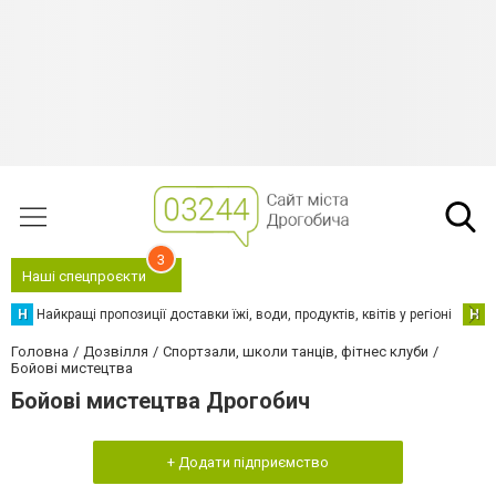
3
Наші спецпроєкти
Н
Найкращі пропозиції доставки їжі, води, продуктів, квітів у регіоні
Н
Н
Головна
Дозвілля
Спортзали, школи танців, фітнес клуби
Бойові мистецтва
Бойові мистецтва Дрогобич
+ Додати підприємство