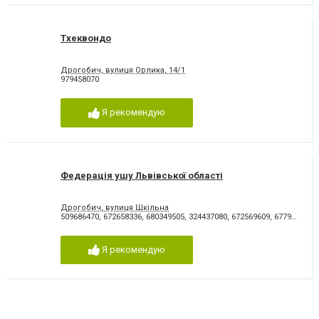
Тхеквондо
Дрогобич, вулиця Орлика, 14/1
979458070
Я рекомендую
Федерація ушу Львівської області
Дрогобич, вулиця Шкільна
509686470
,
672658336
,
680349505
,
324437080
,
672569609
,
677978001
,
Я рекомендую