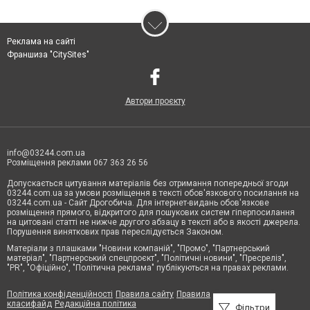
Реклама на сайті
Франшиза "CitySites"
Автори проєкту
info@03244.com.ua
Розміщення реклами 067 363 26 56
Допускається цитування матеріалів без отримання попередньої згоди
03244.com.ua за умови розміщення в тексті обов'язкового посилання на
03244.com.ua - Сайт Дрогобича. Для інтернет-видань обов'язкове
розміщення прямого, відкритого для пошукових систем гіперпосилання
на цитовані статті не нижче другого абзацу в тексті або в якості джерела.
Порушення виняткових прав переслідується Законом.
Матеріали з плашками "Новини компаній", "Промо", "Партнерський
матеріал", "Партнерський спецпроєкт", "Політичні новини", "Пресреліз",
"PR", "Офіційно", "Політична реклама" публікуються на правах реклами.
Політика конфіденційності
Правила сайту
Правила
класифайд
Редакційна політика
Фільтри