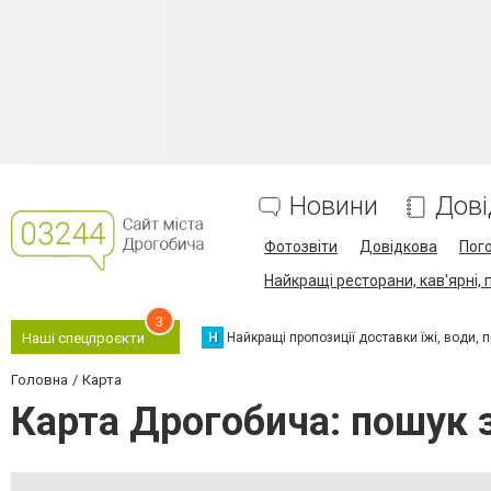
Новини
Дові
Фотозвіти
Довідкова
Пог
Найкращі ресторани, кав'ярні, 
3
Н
Найкращі пропозиції доставки їжі, води, про
Наші спецпроєкти
Головна
Карта
Карта Дрогобича: пошук 