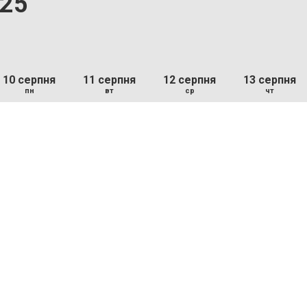
.25
10 серпня
11 серпня
12 серпня
13 серпня
пн
вт
ср
чт