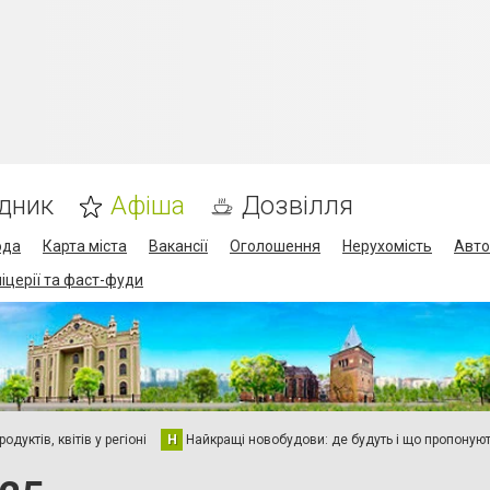
дник
Афіша
Дозвілля
ода
Карта міста
Вакансії
Оголошення
Нерухомість
Авто
піцерії та фаст-фуди
дуктів, квітів у регіоні
Н
Найкращі новобудови: де будуть і що пропоную