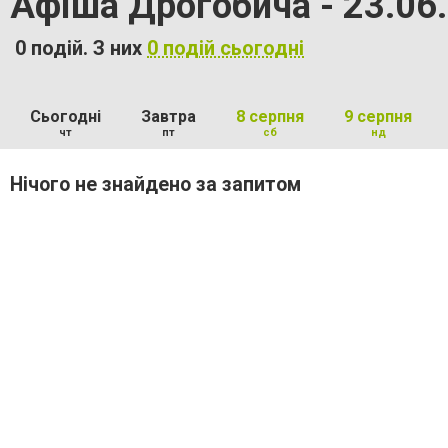
Афіша Дрогобича - 23.06
0 подій. З них
0 подій сьогодні
Сьогодні
Завтра
8 серпня
9 серпня
чт
пт
сб
нд
Нічого не знайдено за запитом