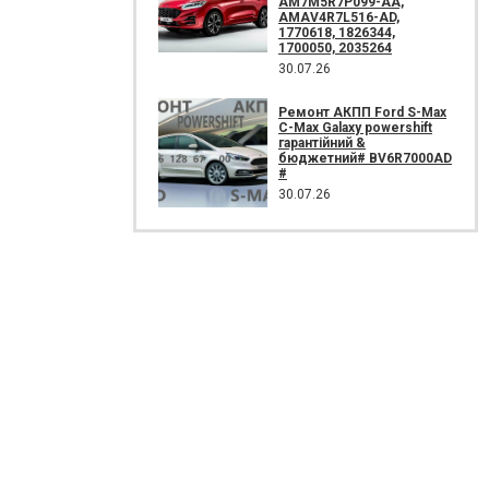
AM7M5R7P099-AA,
AMAV4R7L516-AD,
1770618, 1826344,
1700050, 2035264
30.07.26
Ремонт АКПП Ford S-Max
C-Max Galaxy powershift
гарантійний &
бюджетний# BV6R7000AD
#
30.07.26