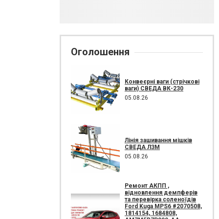
Оголошення
Конвеєрні ваги (стрічкові
ваги) СВЕДА ВК-230
05.08.26
Лінія зашивання мішків
СВЕДА ЛЗМ
05.08.26
Ремонт АКПП ,
відновлення демпферів
та перевірка соленоїдів
Ford Kuga MPS6 #2070508,
1814154, 1684808,