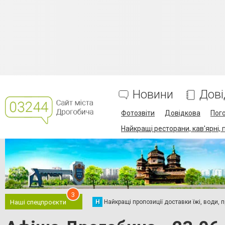
Новини
Дові
Фотозвіти
Довідкова
Пог
Найкращі ресторани, кав'ярні, 
3
Н
Найкращі пропозиції доставки їжі, води, про
Наші спецпроєкти