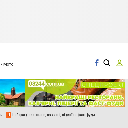
 / Мото
ть
Н
Найкращі ресторани, кав'ярні, піцерії та фаст-фуди