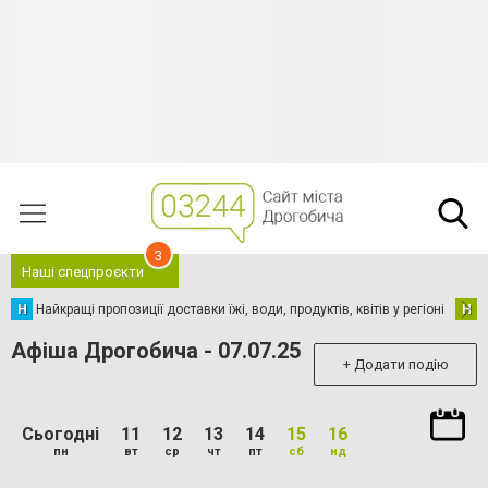
3
Наші спецпроєкти
Н
Найкращі пропозиції доставки їжі, води, продуктів, квітів у регіоні
Н
Н
Афіша Дрогобича - 07.07.25
+ Додати подію
Сьогодні
11
12
13
14
15
16
пн
вт
ср
чт
пт
сб
нд