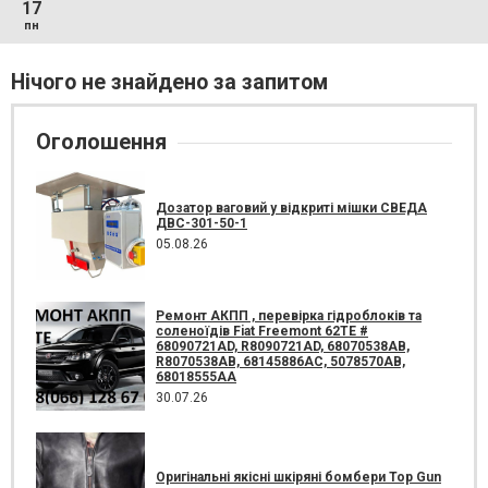
17
пн
Нічого не знайдено за запитом
Оголошення
Дозатор ваговий у відкриті мішки СВЕДА
ДВС-301-50-1
05.08.26
Ремонт АКПП , перевірка гідроблоків та
соленоїдів Fiat Freemont 62TE #
68090721AD, R8090721AD, 68070538AB,
R8070538AB, 68145886AC, 5078570AB,
68018555AA
30.07.26
Оригінальні якісні шкіряні бомбери Top Gun