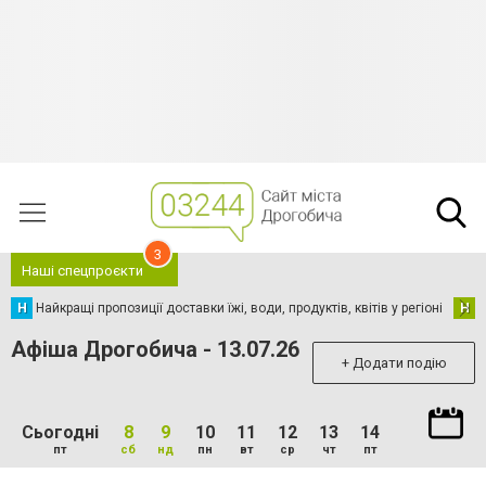
3
Наші спецпроєкти
Н
Найкращі пропозиції доставки їжі, води, продуктів, квітів у регіоні
Н
Н
Афіша Дрогобича - 13.07.26
+ Додати подію
Сьогодні
8
9
10
11
12
13
14
пт
сб
нд
пн
вт
ср
чт
пт