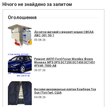
Нічого не знайдено за запитом
Оголошення
Дозатор ваговий у відкриті мішки СВЕДА
ДВС-301-50-1
05.08.26
Ремонт АКПП Ford Focus Mondeo Фокус
Мондео MPS DPS DCT250 DCT450 DCT451
#FV4R-7000-AB
30.07.26
Весняні американські куртки бомбери Top
Gun (Топ Ган), США
04.08.26