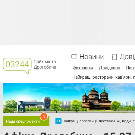
Новини
Дові
Фотозвіти
Довідкова
Пог
Найкращі ресторани, кав'ярні, 
3
Н
Найкращі пропозиції доставки їжі, води, про
Наші спецпроєкти