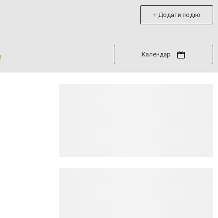
+ Додати подію
Календар
я