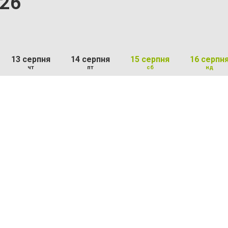
.26
13 серпня
14 серпня
15 серпня
16 серпн
чт
пт
сб
нд