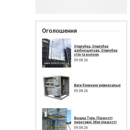
Оголошення
Опалубка, Опалубка
дрібнощитова, Опалубка
стін та колонн
09.08.26
Ваги бункерні універсальні
05.08.26
Вышка Тура, Підмості
пересувні, Міні підмості
09.08.26