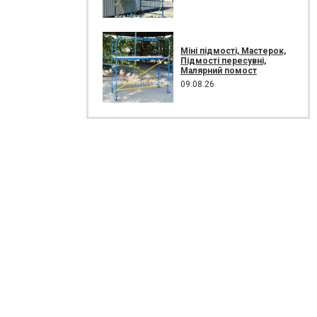
Міні підмості, Мастерок,
Підмості пересувні,
Малярний помост
09.08.26