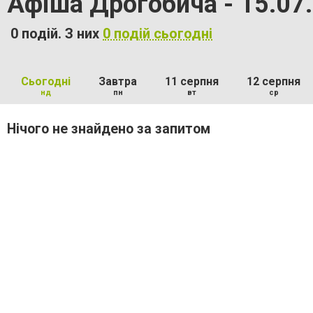
Афіша Дрогобича - 15.07
0 подій. З них
0 подій сьогодні
Сьогодні
Завтра
11 серпня
12 серпня
нд
пн
вт
ср
Нічого не знайдено за запитом