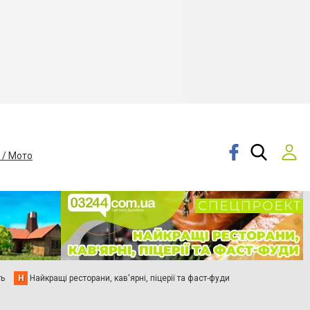
 / Мото
ть
Н
Найкращі ресторани, кав'ярні, піцерії та фаст-фуди