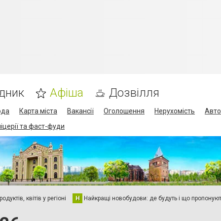
дник
Афіша
Дозвілля
ода
Карта міста
Вакансії
Оголошення
Нерухомість
Авто
піцерії та фаст-фуди
дуктів, квітів у регіоні
Н
Найкращі новобудови: де будуть і що пропоную