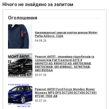
Нічого не знайдено за запитом
Оголошення
Американські зимові куртки аляски Winter
Parka Airboss, США
04.08.26
Ремонт АКПП , перевірка гідроблоків та
соленоїдів Fiat Freemont 62TE #
68090721AD, R8090721AD, 68070538AB,
R8070538AB, 68145886AC, 5078570AB,
68018555AA
30.07.26
Ремонт АКПП Ford Focus Mondeo Фокус
Мондео MPS DPS DCT250 DCT450 DCT451
#FV4R-7000-AB
30.07.26