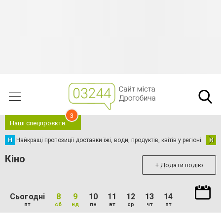
3
Наші спецпроєкти
Н
Найкращі пропозиції доставки їжі, води, продуктів, квітів у регіоні
Н
Н
Кіно
+ Додати подію
Сьогодні
8
9
10
11
12
13
14
пт
сб
нд
пн
вт
ср
чт
пт