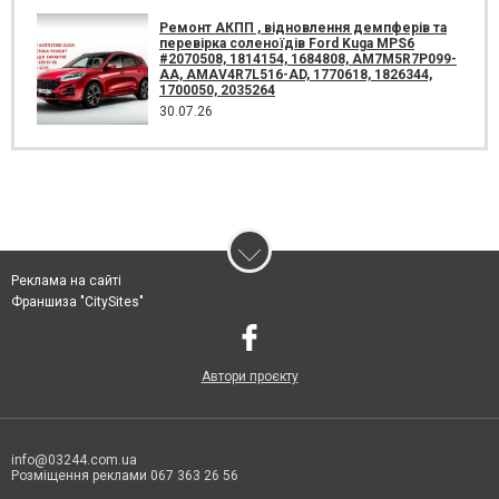
Ремонт АКПП , відновлення демпферів та
перевірка соленоїдів Ford Kuga MPS6
#2070508, 1814154, 1684808, AM7M5R7P099-
AA, AMAV4R7L516-AD, 1770618, 1826344,
1700050, 2035264
30.07.26
Реклама на сайті
Франшиза "CitySites"
Автори проєкту
info@03244.com.ua
Розміщення реклами 067 363 26 56