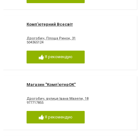
Комп'ютерний Всесвіт
Дрогобич, Площа Ринок, 31
504365124
Я рекомендую
Магазин "Комп'ютерОК"
Дрогобич, вулиця Івана Мазепи, 18
977717855
Я рекомендую