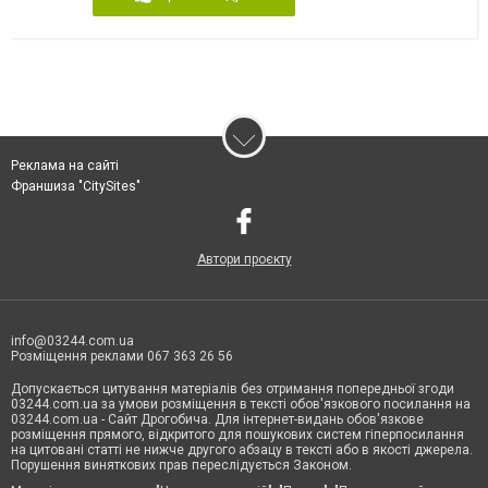
Реклама на сайті
Франшиза "CitySites"
Автори проєкту
info@03244.com.ua
Розміщення реклами 067 363 26 56
Допускається цитування матеріалів без отримання попередньої згоди
03244.com.ua за умови розміщення в тексті обов'язкового посилання на
03244.com.ua - Сайт Дрогобича. Для інтернет-видань обов'язкове
розміщення прямого, відкритого для пошукових систем гіперпосилання
на цитовані статті не нижче другого абзацу в тексті або в якості джерела.
Порушення виняткових прав переслідується Законом.