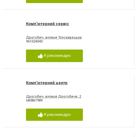
Комп'ютерний сервіс
Дрогобич, вулиця Трускавецька
961024040
Я рекомендую
Комп'ютерний центр
Дрогобич, вулиця Дрогобича, 2
683867989
Я рекомендую