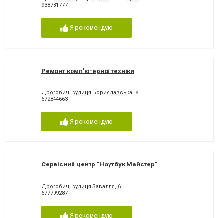
938781777
Я рекомендую
Ремонт комп'ютерної техніки
Дрогобич, вулиця Бориславська, 8
672844663
Я рекомендую
Сервісний центр "Ноутбук Майстер"
Дрогобич, вулиця Завалля, 6
677799287
Я рекомендую