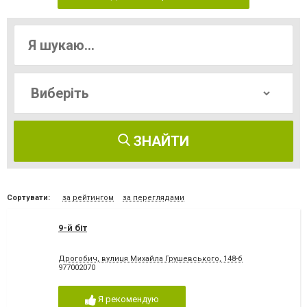
ЗНАЙТИ
Сортувати:
за рейтингом
за переглядами
9-й біт
Дрогобич, вулиця Михайла Грушевського, 148-б
977002070
Я рекомендую