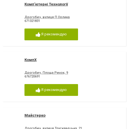
Комп’ютерні Технології
Дрогобич, вулиця П.Орлика
671321831
Я рекомендую
КомпХ
Дрогобич, Площа Ринок, 9
676720691
Я рекомендую
Майстерко
Дрогобич, вулиця Трускавецька, 21