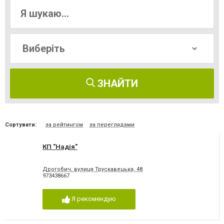
ЗНАЙТИ
Сортувати:
за рейтингом
за переглядами
КП "Надія"
Дрогобич, вулиця Трускавецька, 48
973438667
Я рекомендую