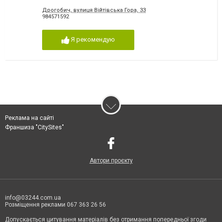
Дрогобич, вулиця Війтівська Гора, 33
984571592
Я рекомендую
Реклама на сайті
Франшиза "CitySites"
Автори проєкту
info@03244.com.ua
Розміщення реклами 067 363 26 56
Допускається цитування матеріалів без отримання попередньої згоди