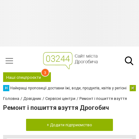
3
Наші спецпроєкти
Н
Найкращі пропозиції доставки їжі, води, продуктів, квітів у регіоні
Н
Н
Головна
Довідник
Сервісні центри
Ремонт і пошиття взуття
Ремонт і пошиття взуття Дрогобич
+ Додати підприємство