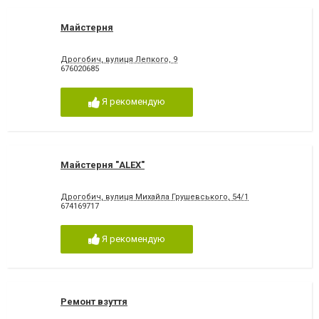
Майстерня
Дрогобич, вулиця Лепкого, 9
676020685
Я рекомендую
Майстерня "ALEX"
Дрогобич, вулиця Михайла Грушевського, 54/1
674169717
Я рекомендую
Ремонт взуття