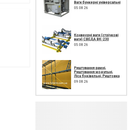
Ваги бункерні універсальні
05.08.26
Конвеєрні ваги (стрічкові
ваги) СВЕДА ВК-230
05.08.26
Риштування рамні,
Риштування модульні,
Ліса будівельні, Риштовка
09.08.26