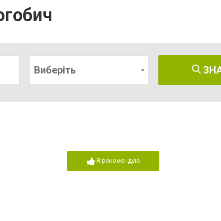
огобич
Виберіть
ЗН
Я рекомендую