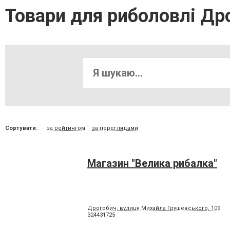
Товари для риболовлі Др
Сортувати:
за рейтингом
за переглядами
Магазин "Велика рибалка"
Дрогобич, вулиця Михайла Грушевського, 109
324431725