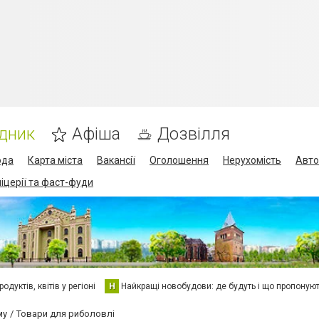
дник
Афіша
Дозвілля
ода
Карта міста
Вакансії
Оголошення
Нерухомість
Авто
піцерії та фаст-фуди
дуктів, квітів у регіоні
Н
Найкращі новобудови: де будуть і що пропоную
му
Товари для риболовлі