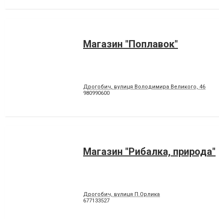
Магазин "Поплавок"
Дрогобич, вулиця Володимира Великого, 46
980990600
Магазин "Рибалка, природа"
Дрогобич, вулиця П.Орлика
677133527