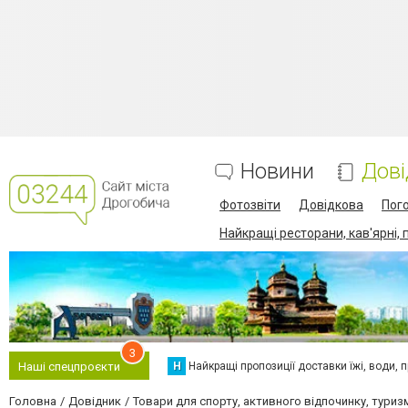
Новини
Дові
Фотозвіти
Довідкова
Пог
Найкращі ресторани, кав'ярні, 
3
Н
Найкращі пропозиції доставки їжі, води, про
Наші спецпроєкти
Головна
Довідник
Товари для спорту, активного відпочинку, туриз