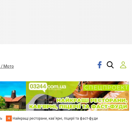
 / Мото
ть
Н
Найкращі ресторани, кав'ярні, піцерії та фаст-фуди