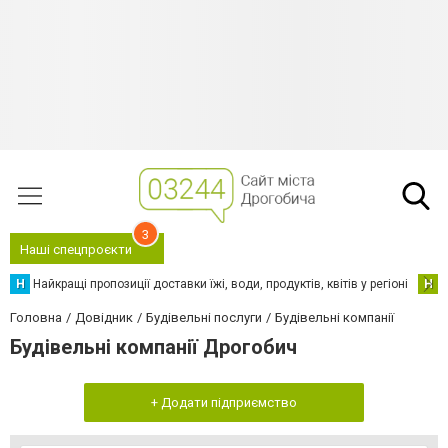
3
Наші спецпроєкти
Н
Найкращі пропозиції доставки їжі, води, продуктів, квітів у регіоні
Н
Н
Головна
Довідник
Будівельні послуги
Будівельні компанії
Будівельні компанії Дрогобич
+ Додати підприємство