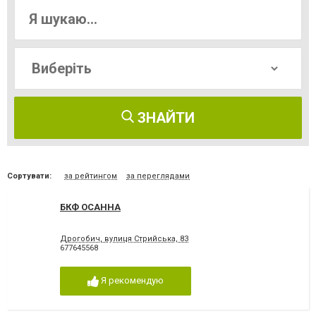
ЗНАЙТИ
Сортувати:
за рейтингом
за переглядами
БКФ ОСАННА
Дрогобич, вулиця Стрийська, 83
677645568
Я рекомендую