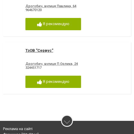
Дрогобич, вулиця Павлика, 64
964670120
Я рекомендую
ТзОВ "Сервус"
Дрогобич, вулиця П.Орлика, 24
324451717
Я рекомендую
Реклама на сайті