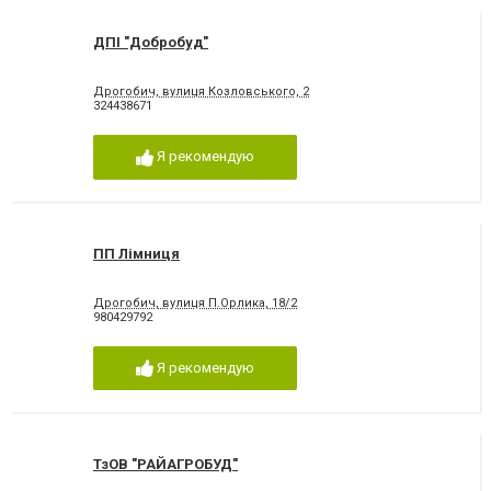
ДПІ "Добробуд"
Дрогобич, вулиця Козловського, 2
324438671
Я рекомендую
ПП Лімниця
Дрогобич, вулиця П.Орлика, 18/2
980429792
Я рекомендую
ТзОВ "РАЙАГРОБУД"