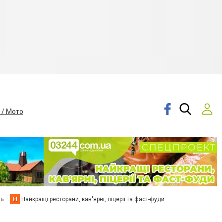
 / Мото
ть
Н
Найкращі ресторани, кав'ярні, піцерії та фаст-фуди