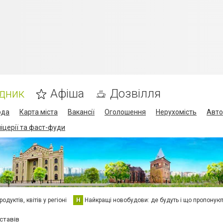
дник
Афіша
Дозвілля
ода
Карта міста
Вакансії
Оголошення
Нерухомість
Авто
піцерії та фаст-фуди
дуктів, квітів у регіоні
Н
Найкращі новобудови: де будуть і що пропоную
ставів