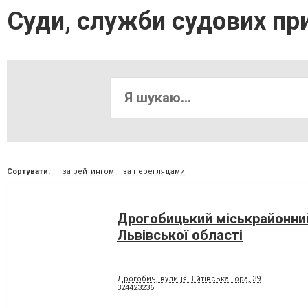
Суди, служби судових пр
Сортувати:
за рейтингом
за переглядами
Дрогобицький міськрайонни
Львівської області
Дрогобич, вулиця Війтівська Гора, 39
324423236