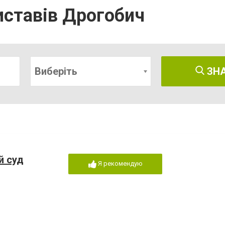
иставів Дрогобич
Виберіть
ЗН
й суд
Я рекомендую