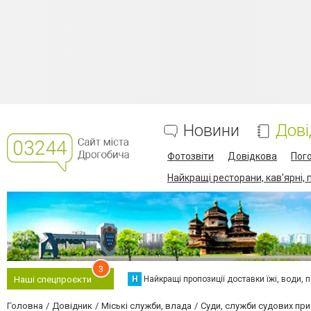
Новини
Дові
Фотозвіти
Довідкова
Пог
Найкращі ресторани, кав'ярні, 
3
Н
Найкращі пропозиції доставки їжі, води, про
Наші спецпроєкти
Головна
Довідник
Міські служби, влада
Суди, служби судових при