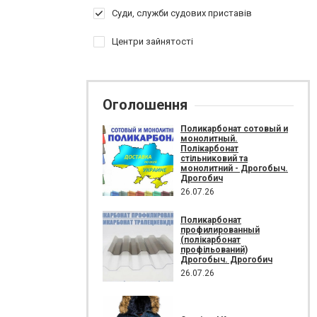
Суди, служби судових приставів
Центри зайнятості
Оголошення
Поликарбонат сотовый и
монолитный.
Полікарбонат
стільниковий та
монолитний - Дрогобыч.
Дрогобич
26.07.26
Поликарбонат
профилированный
(полікарбонат
профільований)
Дрогобыч. Дрогобич
26.07.26