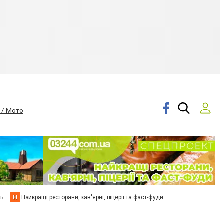
 / Мото
ть
Н
Найкращі ресторани, кав'ярні, піцерії та фаст-фуди