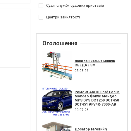
Суди, служби судових приставів
Центри зайнятості
Оголошення
Лінія зашивання мішків
СВЕДА ЛЗМ
05.08.26
Ремонт АКПП Ford Focus
Mondeo Фокус Мондео
MPS DPS DCT250 DCT450
DCT451 #FV4R-7000-AB
30.07.26
Дозатор ваговий у