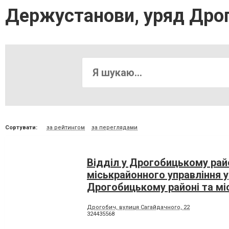
Держустанови, уряд Дро
Сортувати:
за рейтингом
за переглядами
Відділ у Дрогобицькому рай
міськрайонного управління у
Дрогобицькому районі та мі
Дрогобичі Головного управл
Дрогобич, вулиця Сагайдачного, 22
Держгеокадастру у Львівськ
324435568