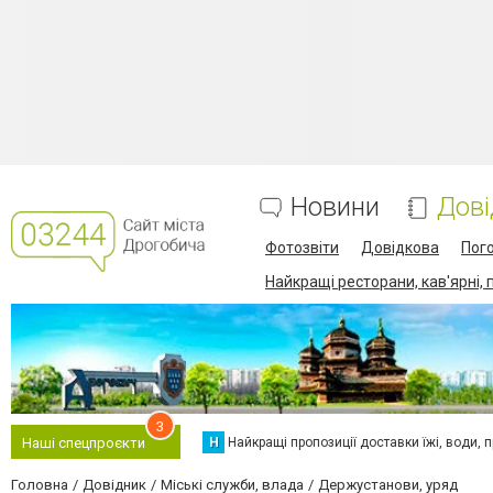
Новини
Дові
Фотозвіти
Довідкова
Пог
Найкращі ресторани, кав'ярні, 
3
Н
Найкращі пропозиції доставки їжі, води, про
Наші спецпроєкти
Головна
Довідник
Міські служби, влада
Держустанови, уряд