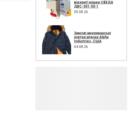
відкриті мішки СВЕДА
ДВС-301-50-1
05.08.26
Зимові американські
куртки аляски Alpha
Industries, США
04.08.26