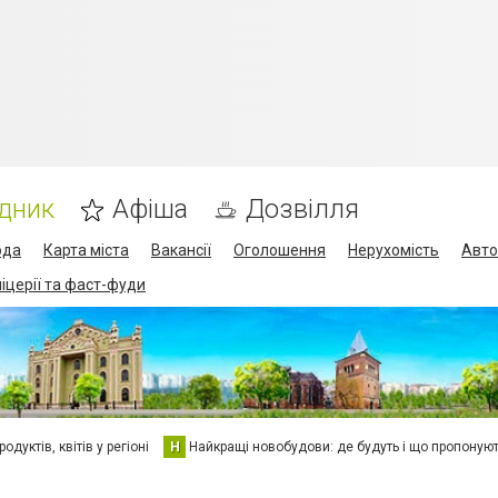
дник
Афіша
Дозвілля
ода
Карта міста
Вакансії
Оголошення
Нерухомість
Авто
піцерії та фаст-фуди
дуктів, квітів у регіоні
Н
Найкращі новобудови: де будуть і що пропоную