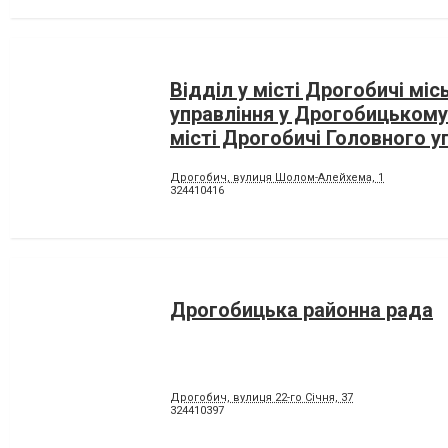
Відділ у місті Дрогобичі мі
управління у Дрогобицькому
місті Дрогобичі Головного у
Держгеокадастру у Львівськ
Дрогобич, вулиця Шолом-Алейхема, 1
324410416
Дрогобицька районна рада
Дрогобич, вулиця 22-го Січня, 37
324410397