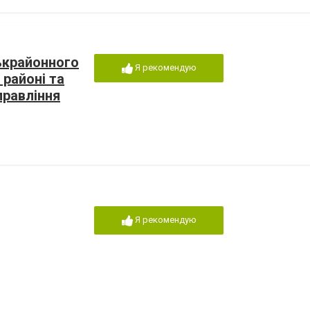
ськрайонного
Я рекомендую
 районі та
правління
ій області
Я рекомендую