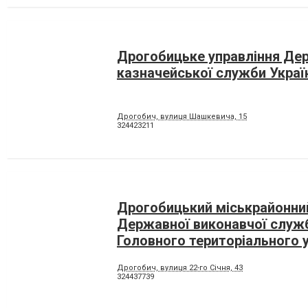
Дрогобицьке управління Де
казначейської служби Украї
Дрогобич, вулиця Шашкевича, 15
324423211
Дрогобицький міськрайонний
Державної виконавчої служ
Головного територіального 
юстиції у Львівській області
Дрогобич, вулиця 22-го Січня, 43
324437739