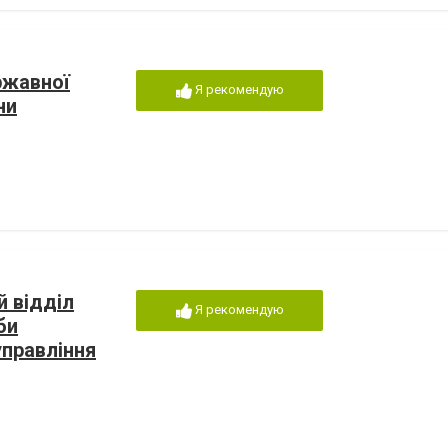
ржавної
Я рекомендую
ни
 відділ
Я рекомендую
би
управління