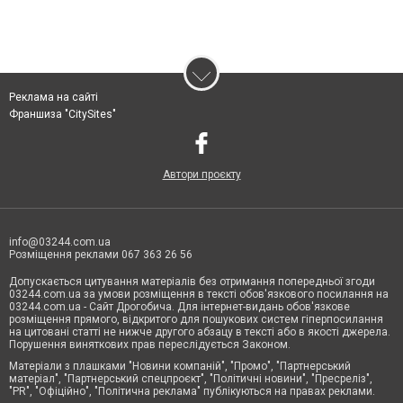
Реклама на сайті
Франшиза "CitySites"
Автори проєкту
info@03244.com.ua
Розміщення реклами 067 363 26 56
Допускається цитування матеріалів без отримання попередньої згоди
03244.com.ua за умови розміщення в тексті обов'язкового посилання на
03244.com.ua - Сайт Дрогобича. Для інтернет-видань обов'язкове
розміщення прямого, відкритого для пошукових систем гіперпосилання
на цитовані статті не нижче другого абзацу в тексті або в якості джерела.
Порушення виняткових прав переслідується Законом.
Матеріали з плашками "Новини компаній", "Промо", "Партнерський
матеріал", "Партнерський спецпроєкт", "Політичні новини", "Пресреліз",
"PR", "Офіційно", "Політична реклама" публікуються на правах реклами.