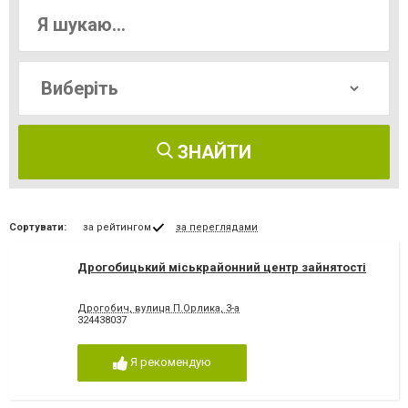
ЗНАЙТИ
Сортувати:
за рейтингом
за переглядами
Дрогобицький міськрайонний центр зайнятості
Дрогобич, вулиця П.Орлика, 3-а
324438037
Я рекомендую