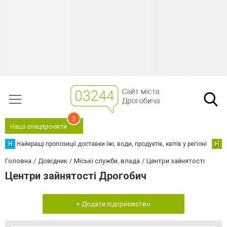
3
Наші спецпроєкти
Н
Найкращі пропозиції доставки їжі, води, продуктів, квітів у регіоні
Н
Н
Головна
Довідник
Міські служби, влада
Центри зайнятості
Центри зайнятості Дрогобич
+ Додати підприємство