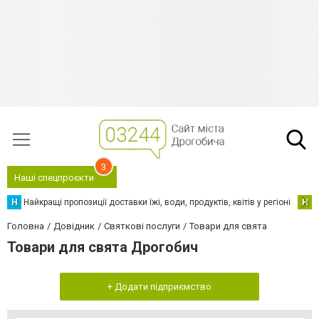
3
Наші спецпроєкти
Н
Найкращі пропозиції доставки їжі, води, продуктів, квітів у регіоні
Н
Н
Головна
Довідник
Святкові послуги
Товари для свята
Товари для свята Дрогобич
+ Додати підприємство