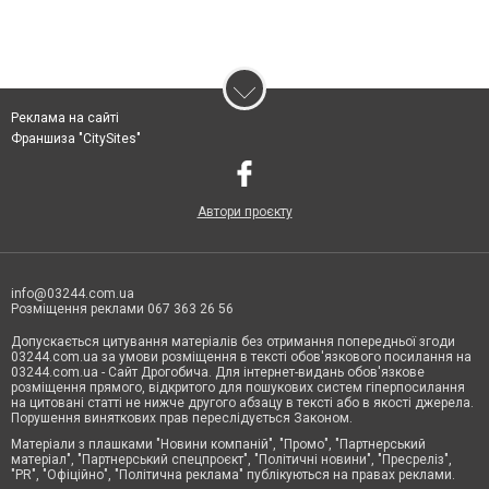
Реклама на сайті
Франшиза "CitySites"
Автори проєкту
info@03244.com.ua
Розміщення реклами 067 363 26 56
Допускається цитування матеріалів без отримання попередньої згоди
03244.com.ua за умови розміщення в тексті обов'язкового посилання на
03244.com.ua - Сайт Дрогобича. Для інтернет-видань обов'язкове
розміщення прямого, відкритого для пошукових систем гіперпосилання
на цитовані статті не нижче другого абзацу в тексті або в якості джерела.
Порушення виняткових прав переслідується Законом.
Матеріали з плашками "Новини компаній", "Промо", "Партнерський
матеріал", "Партнерський спецпроєкт", "Політичні новини", "Пресреліз",
"PR", "Офіційно", "Політична реклама" публікуються на правах реклами.