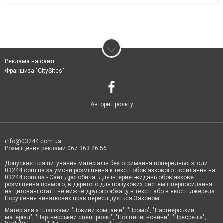
Реклама на сайті
Франшиза "CitySites"
Автори проєкту
info@03244.com.ua
Розміщення реклами 067 363 26 56
Допускається цитування матеріалів без отримання попередньої згоди
03244.com.ua за умови розміщення в тексті обов'язкового посилання на
03244.com.ua - Сайт Дрогобича. Для інтернет-видань обов'язкове
розміщення прямого, відкритого для пошукових систем гіперпосилання
на цитовані статті не нижче другого абзацу в тексті або в якості джерела.
Порушення виняткових прав переслідується Законом.
Матеріали з плашками "Новини компаній", "Промо", "Партнерський
матеріал", "Партнерський спецпроєкт", "Політичні новини", "Пресреліз",