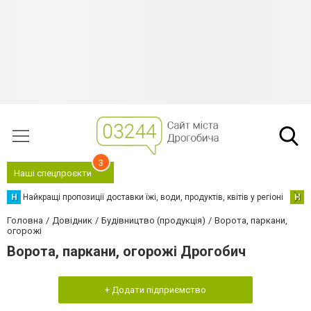
3
Наші спецпроєкти
Н
Найкращі пропозиції доставки їжі, води, продуктів, квітів у регіоні
Н
Н
Головна
Довідник
Будівництво (продукція)
Ворота, паркани,
огорожі
Ворота, паркани, огорожі Дрогобич
+ Додати підприємство