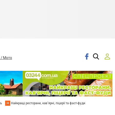
 / Мото
ть
Н
Найкращі ресторани, кав'ярні, піцерії та фаст-фуди