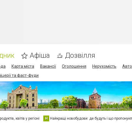
дник
Афіша
Дозвілля
ода
Карта міста
Вакансії
Оголошення
Нерухомість
Авто
піцерії та фаст-фуди
дуктів, квітів у регіоні
Н
Найкращі новобудови: де будуть і що пропоную