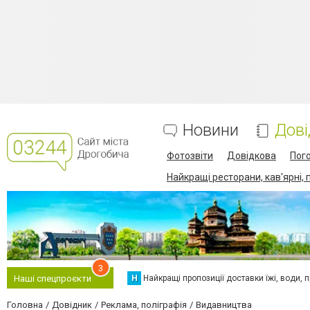
Новини
Дові
Фотозвіти
Довідкова
Пог
Найкращі ресторани, кав'ярні, 
3
Н
Найкращі пропозиції доставки їжі, води, про
Наші спецпроєкти
Головна
Довідник
Реклама, поліграфія
Видавництва