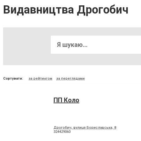
Видавництва Дрогобич
Сортувати:
за рейтингом
за переглядами
ПП Коло
Дрогобич, вулиця Бориславська, 8
324429060