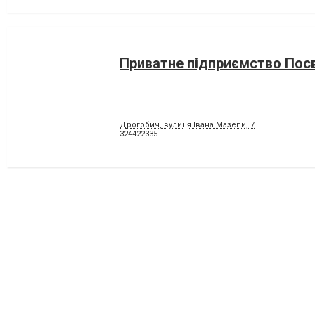
Приватне підприємство Посв
Дрогобич, вулиця Івана Мазепи, 7
324422335