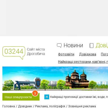
Новини
Дові
Фотозвіти
Довідкова
Пог
Найкращі ресторани, кав'ярні, 
3
Н
Найкращі пропозиції доставки їжі, води, про
Наші спецпроєкти
Головна
Довідник
Реклама, поліграфія
Зовнішня реклама