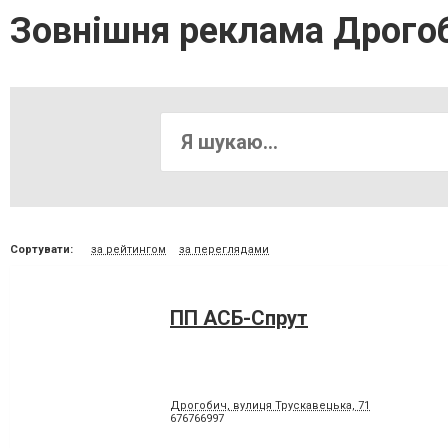
Зовнішня реклама Дрого
Сортувати:
за рейтингом
за переглядами
ПП АСБ-Спрут
Дрогобич, вулиця Трускавецька, 71
676766997