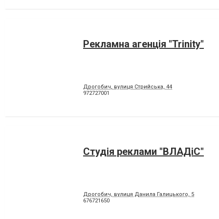
Рекламна агенція "Trinity"
Дрогобич, вулиця Стрийська, 44
972727001
Студія реклами "ВЛАДіС"
Дрогобич, вулиця Данила Галицького, 5
676721650