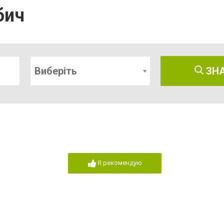
бич
Виберіть
ЗН
Я рекомендую