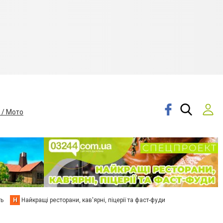
 / Мото
ть
Н
Найкращі ресторани, кав'ярні, піцерії та фаст-фуди