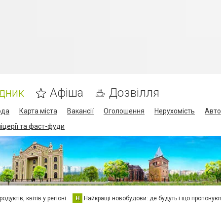
дник
Афіша
Дозвілля
ода
Карта міста
Вакансії
Оголошення
Нерухомість
Авто
піцерії та фаст-фуди
дуктів, квітів у регіоні
Н
Найкращі новобудови: де будуть і що пропоную