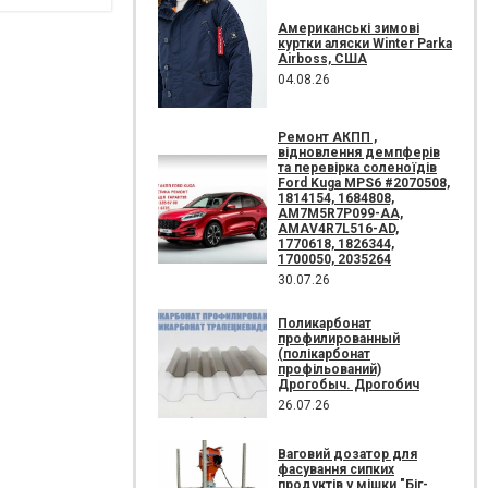
Американські зимові
куртки аляски Winter Parka
Airboss, США
04.08.26
Ремонт АКПП ,
відновлення демпферів
та перевірка соленоїдів
Ford Kuga MPS6 #2070508,
1814154, 1684808,
AM7M5R7P099-AA,
AMAV4R7L516-AD,
1770618, 1826344,
1700050, 2035264
30.07.26
Поликарбонат
профилированный
(полікарбонат
профільований)
Дрогобыч. Дрогобич
26.07.26
Ваговий дозатор для
фасування сипких
продуктів у мішки "Біг-