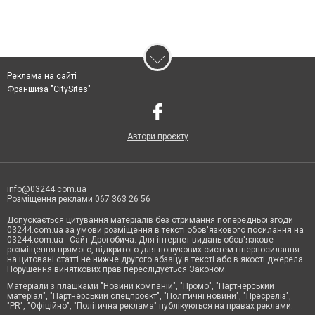
Реклама на сайті
Франшиза "CitySites"
Автори проєкту
info@03244.com.ua
Розміщення реклами 067 363 26 56
Допускається цитування матеріалів без отримання попередньої згоди
03244.com.ua за умови розміщення в тексті обов'язкового посилання на
03244.com.ua - Сайт Дрогобича. Для інтернет-видань обов'язкове
розміщення прямого, відкритого для пошукових систем гіперпосилання
на цитовані статті не нижче другого абзацу в тексті або в якості джерела.
Порушення виняткових прав переслідується Законом.
Матеріали з плашками "Новини компаній", "Промо", "Партнерський
матеріал", "Партнерський спецпроєкт", "Політичні новини", "Пресреліз",
"PR", "Офіційно", "Політична реклама" публікуються на правах реклами.