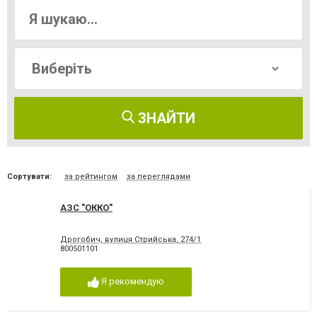
ЗНАЙТИ
Сортувати:
за рейтингом
за переглядами
АЗС "ОККО"
Дрогобич, вулиця Стрийська, 274/1
800501101
Я рекомендую