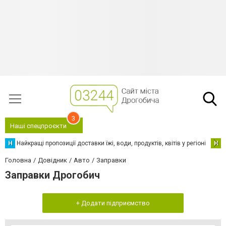
3
Наші спецпроєкти
Н
Найкращі пропозиції доставки їжі, води, продуктів, квітів у регіоні
Н
Н
Головна
Довідник
Авто
Заправки
Заправки Дрогобич
+ Додати підприємство