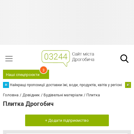
3
Наші спецпроєкти
Н
Найкращі пропозиції доставки їжі, води, продуктів, квітів у регіоні
Н
Н
Головна
Довідник
Будівельні матеріали
Плитка
Плитка Дрогобич
+ Додати підприємство