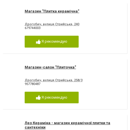
Магазин "Плитка керамічна"
Дрогобич, вулиця Стрийська, 240
679744003
Я рекомендую
Магазин-салон "Плиточка"
Дрогобич, вулиця Стрийська, 258/3
957780487
Я рекомендую
Лео Кераміка - магазин керамічної плитки та
сантехніки