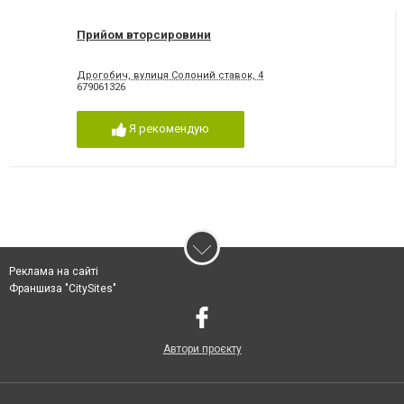
Прийом вторсировини
Дрогобич, вулиця Солоний ставок, 4
679061326
Я рекомендую
Реклама на сайті
Франшиза "CitySites"
Автори проєкту