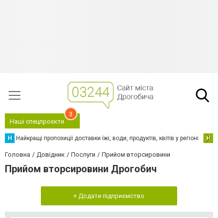
3
Наші спецпроєкти
Н
Найкращі пропозиції доставки їжі, води, продуктів, квітів у регіоні
Н
Н
Головна
Довідник
Послуги
Прийом вторсировини
Прийом вторсировини Дрогобич
+ Додати підприємство