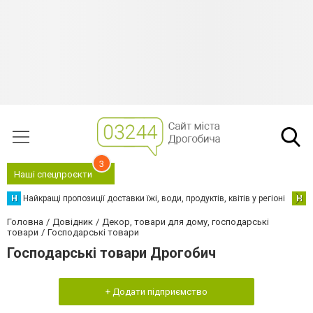
3
Наші спецпроєкти
Н
Найкращі пропозиції доставки їжі, води, продуктів, квітів у регіоні
Н
Н
Головна
Довідник
Декор, товари для дому, господарські
товари
Господарські товари
Господарські товари Дрогобич
+ Додати підприємство