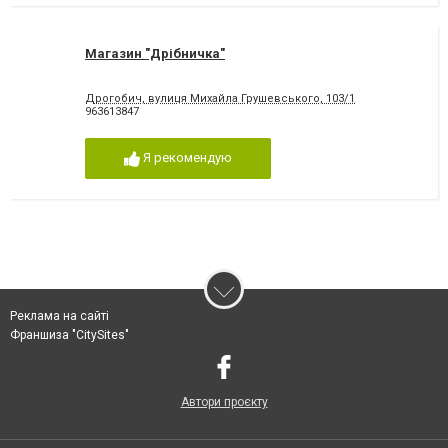
Магазин "Дрібничка"
Дрогобич, вулиця Михайла Грушевського, 103/1
963613847
Я рекомендую
Реклама на сайті
Франшиза "CitySites"
Автори проєкту