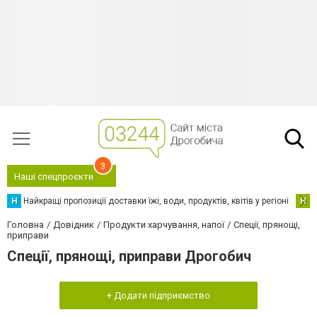
3
Наші спецпроєкти
Н
Найкращі пропозиції доставки їжі, води, продуктів, квітів у регіоні
Н
Н
Головна
Довідник
Продукти харчування, напої
Спеції, прянощі,
приправи
Спеції, прянощі, приправи Дрогобич
+ Додати підприємство