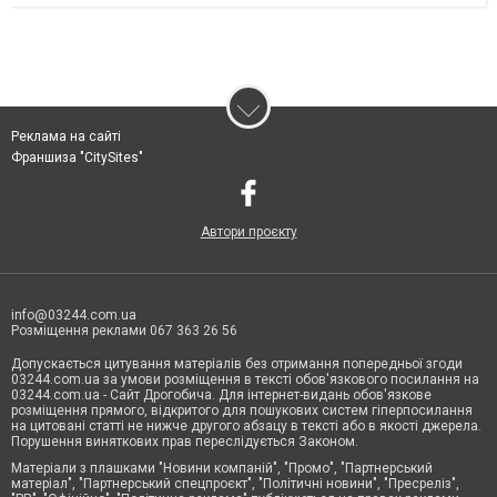
Реклама на сайті
Франшиза "CitySites"
Автори проєкту
info@03244.com.ua
Розміщення реклами 067 363 26 56
Допускається цитування матеріалів без отримання попередньої згоди
03244.com.ua за умови розміщення в тексті обов'язкового посилання на
03244.com.ua - Сайт Дрогобича. Для інтернет-видань обов'язкове
розміщення прямого, відкритого для пошукових систем гіперпосилання
на цитовані статті не нижче другого абзацу в тексті або в якості джерела.
Порушення виняткових прав переслідується Законом.
Матеріали з плашками "Новини компаній", "Промо", "Партнерський
матеріал", "Партнерський спецпроєкт", "Політичні новини", "Пресреліз",