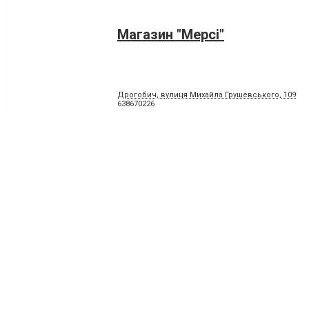
Магазин "Мерсі"
Дрогобич, вулиця Михайла Грушевського, 109
638670226
Магазин "Метелик"
Дрогобич, вулиця Івана Мазепи, 1
679446141