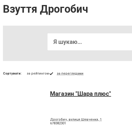
Взуття Дрогобич
Сортувати:
за рейтингом
за переглядами
Магазин "Шара плюс"
Дрогобич, вулиця Шевченка, 1
678382301