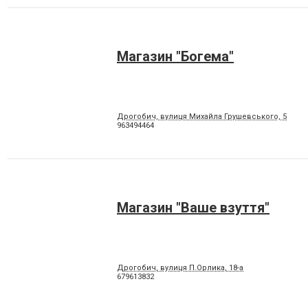
Магазин "Богема"
Дрогобич, вулиця Михайла Грушевського, 5
963494464
Магазин "Ваше взуття"
Дрогобич, вулиця П.Орлика, 18-а
679613832