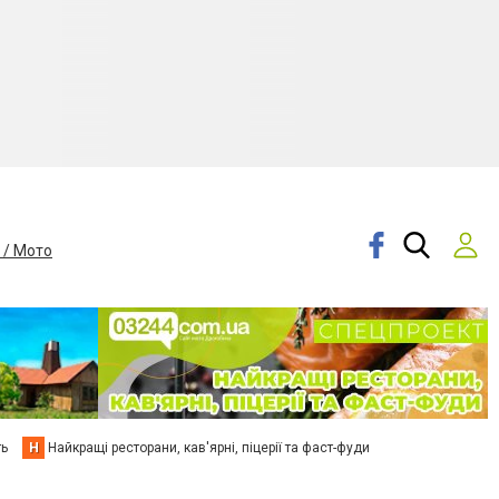
 / Мото
ть
Н
Найкращі ресторани, кав'ярні, піцерії та фаст-фуди