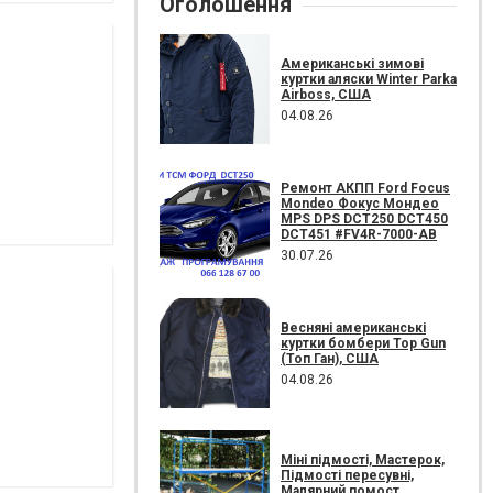
Оголошення
Американські зимові
куртки аляски Winter Parka
Airboss, США
04.08.26
Ремонт АКПП Ford Focus
Mondeo Фокус Мондео
MPS DPS DCT250 DCT450
DCT451 #FV4R-7000-AB
30.07.26
Весняні американські
куртки бомбери Top Gun
(Топ Ган), США
04.08.26
Міні підмості, Мастерок,
Підмості пересувні,
Малярний помост