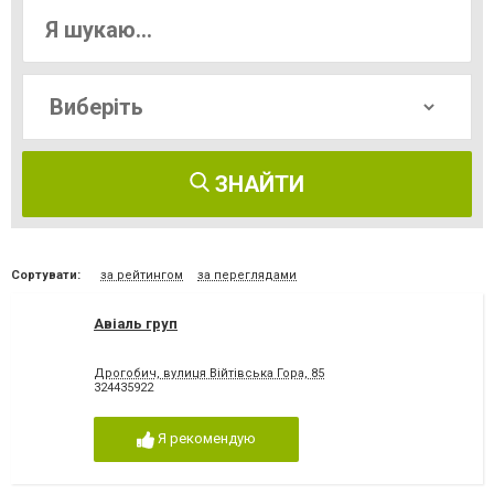
ЗНАЙТИ
Сортувати:
за рейтингом
за переглядами
Авіаль груп
Дрогобич, вулиця Війтівська Гора, 85
324435922
Я рекомендую