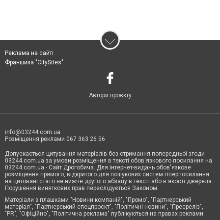
Реклама на сайті
Франшиза "CitySites"
Автори проєкту
info@03244.com.ua
Розміщення реклами 067 363 26 56
Допускається цитування матеріалів без отримання попередньої згоди
03244.com.ua за умови розміщення в тексті обов'язкового посилання на
03244.com.ua - Сайт Дрогобича. Для інтернет-видань обов'язкове
розміщення прямого, відкритого для пошукових систем гіперпосилання
на цитовані статті не нижче другого абзацу в тексті або в якості джерела.
Порушення виняткових прав переслідується Законом.
Матеріали з плашками "Новини компаній", "Промо", "Партнерський
матеріал", "Партнерський спецпроєкт", "Політичні новини", "Пресреліз",
"PR", "Офіційно", "Політична реклама" публікуються на правах реклами.