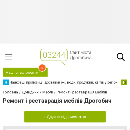
3
Наші спецпроєкти
Н
Найкращі пропозиції доставки їжі, води, продуктів, квітів у регіоні
Н
Н
Головна
Довідник
Меблі
Ремонт і реставрація меблів
Ремонт і реставрація меблів Дрогобич
+ Додати підприємство