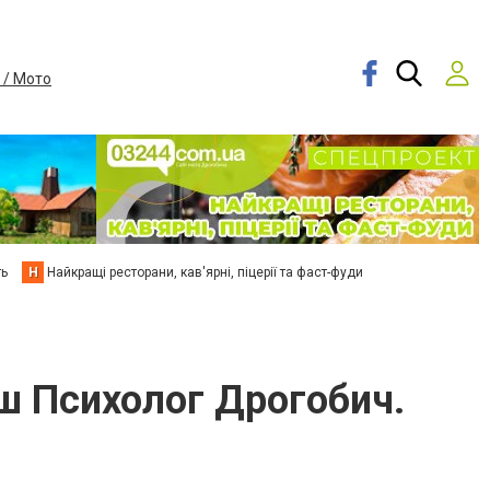
 / Мото
ть
Н
Найкращі ресторани, кав'ярні, піцерії та фаст-фуди
аш Психолог Дрогобич.