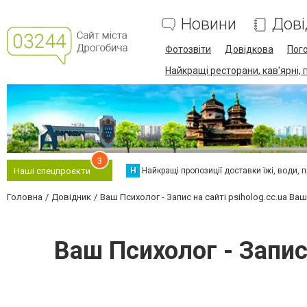
Новини
Дові
Фотозвіти
Довідкова
Пог
Найкращі ресторани, кав'ярні, 
3
Н
Найкращі пропозиції доставки їжі, води, про
Наші спецпроєкти
Головна
Довідник
Ваш Психолог - Запис на сайті psiholog.cc.ua Ва
Ваш Психолог - Запис