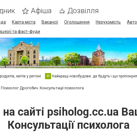
дник
Афіша
Дозвілля
ода
Карта міста
Вакансії
Оголошення
Нерухомість
Авто
піцерії та фаст-фуди
дуктів, квітів у регіоні
Н
Найкращі новобудови: де будуть і що пропоную
ш Психолог Дрогобич. Консультації психолога
 на сайті psiholog.cc.ua В
Консультації психолога