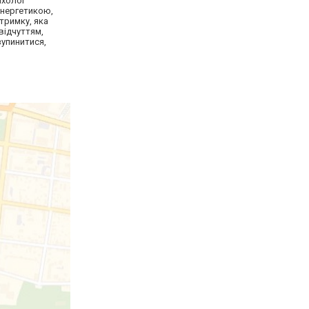
ихолог
енергетикою,
дтримку, яка
відчуттям,
зупинитися,