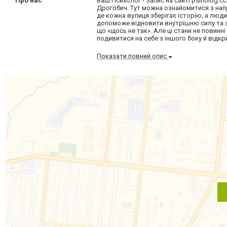
Про нас
Ваш Психолог - Запис на сайті psiholog.c
Дрогобич. Тут можна ознайомитися з нап
де кожна вулиця зберігає історію, а люди
допоможе відновити внутрішню силу та з
що «щось не так». Але ці стани не повин
подивитися на себе з іншого боку й відкри
Показати повний опис