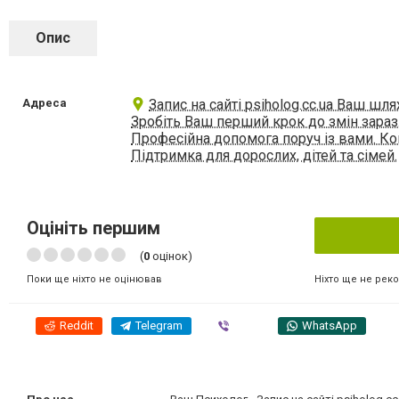
Опис
Адреса
Запис на сайті psiholog.cc.ua Ваш шля
Зробіть Ваш перший крок до змін зараз
Професійна допомога поруч із вами. Кон
Підтримка для дорослих, дітей та сімей.
Оцініть першим
(
0
оцінок)
Ніхто ще не рек
Поки ще ніхто не оцінював
Reddit
Telegram
Viber
WhatsApp