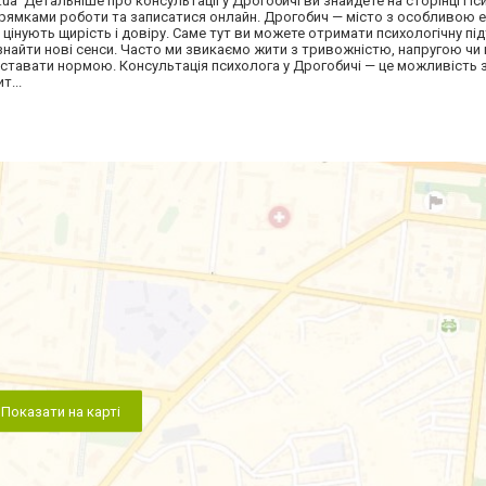
c.ua Детальніше про консультації у Дрогобичі ви знайдете на сторінці Пс
рямками роботи та записатися онлайн. Дрогобич — місто з особливою 
 цінують щирість і довіру. Саме тут ви можете отримати психологічну пі
найти нові сенси. Часто ми звикаємо жити з тривожністю, напругою чи 
ні ставати нормою. Консультація психолога у Дрогобичі — це можливість 
т...
Показати на карті