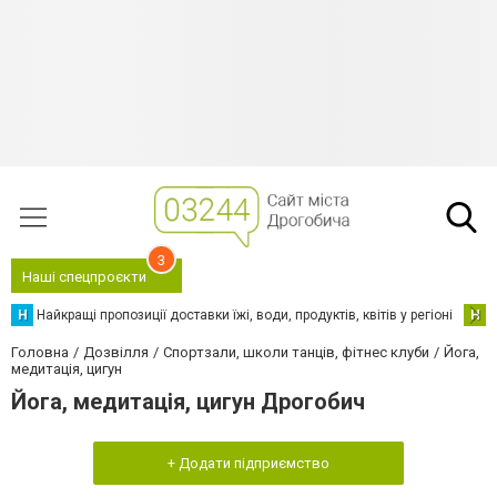
3
Наші спецпроєкти
Н
Найкращі пропозиції доставки їжі, води, продуктів, квітів у регіоні
Н
Н
Головна
Дозвілля
Спортзали, школи танців, фітнес клуби
Йога,
медитація, цигун
Йога, медитація, цигун Дрогобич
+ Додати підприємство