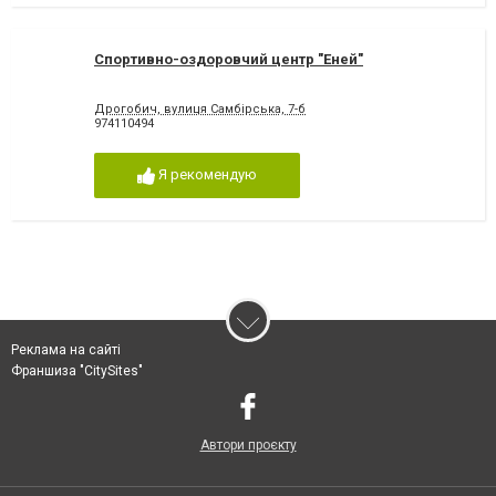
Спортивно-оздоровчий центр "Еней"
Дрогобич, вулиця Самбірська, 7-б
974110494
Я рекомендую
Реклама на сайті
Франшиза "CitySites"
Автори проєкту