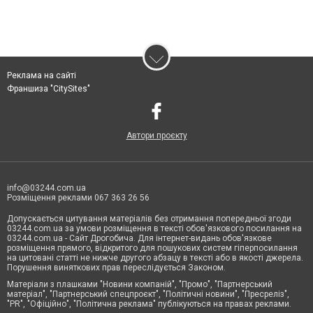
Реклама на сайті
Франшиза "CitySites"
Автори проєкту
info@03244.com.ua
Розміщення реклами 067 363 26 56
Допускається цитування матеріалів без отримання попередньої згоди
03244.com.ua за умови розміщення в тексті обов'язкового посилання на
03244.com.ua - Сайт Дрогобича. Для інтернет-видань обов'язкове
розміщення прямого, відкритого для пошукових систем гіперпосилання
на цитовані статті не нижче другого абзацу в тексті або в якості джерела.
Порушення виняткових прав переслідується Законом.
Матеріали з плашками "Новини компаній", "Промо", "Партнерський
матеріал", "Партнерський спецпроєкт", "Політичні новини", "Пресреліз",
"PR", "Офіційно", "Політична реклама" публікуються на правах реклами.