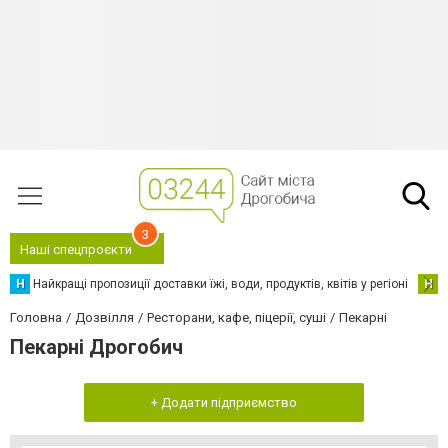
3
Наші спецпроєкти
Н
Найкращі пропозиції доставки їжі, води, продуктів, квітів у регіоні
Н
Н
Головна
Дозвілля
Ресторани, кафе, піцерії, суші
Пекарні
Пекарні Дрогобич
+ Додати підприємство