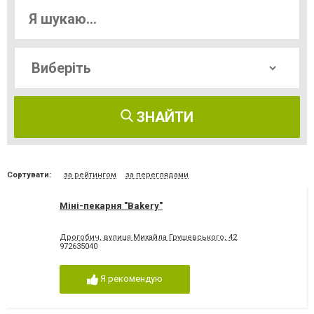
ЗНАЙТИ
Сортувати:
за рейтингом
за переглядами
Міні-пекарня "Bakery"
Дрогобич, вулиця Михайла Грушевського, 42
972635040
Я рекомендую