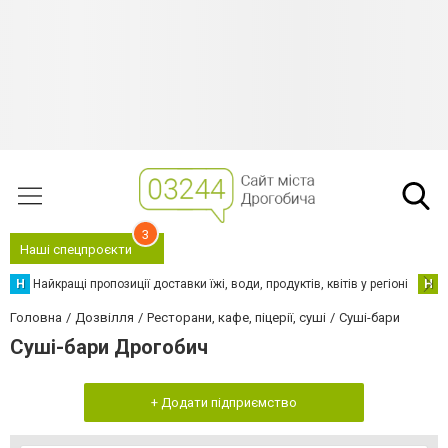
3
Наші спецпроєкти
Н
Найкращі пропозиції доставки їжі, води, продуктів, квітів у регіоні
Н
Н
Головна
Дозвілля
Ресторани, кафе, піцерії, суші
Суші-бари
Суші-бари Дрогобич
+ Додати підприємство