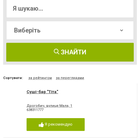
ЗНАЙТИ
Сортувати:
за рейтингом
за переглядами
Суші-бар "Тіта"
Дрогобич, вулиця Мала, 1
638311777
Я рекомендую