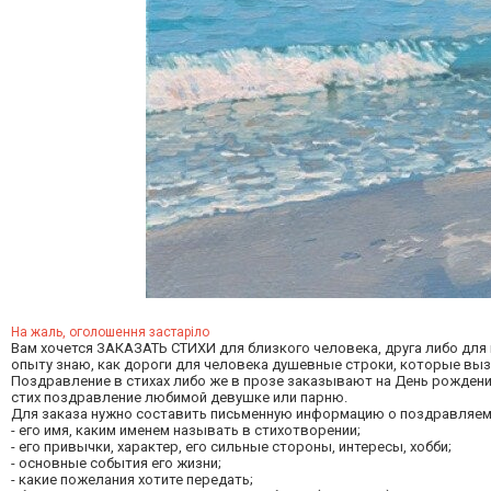
На жаль, оголошення застаріло
Вам хочется ЗАКАЗАТЬ СТИХИ для близкого человека, друга либо для 
опыту знаю, как дороги для человека душевные строки, которые выз
Поздравление в стихах либо же в прозе заказывают на День рождени
стих поздравление любимой девушке или парню.
Для заказа нужно составить письменную информацию о поздравляем
- его имя, каким именем называть в стихотворении;
- его привычки, характер, его сильные стороны, интересы, хобби;
- основные события его жизни;
- какие пожелания хотите передать;