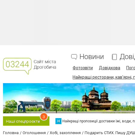
Новини
Дові
Фотозвіти
Довідкова
Пог
Найкращі ресторани, кав'ярні, 
3
Н
Найкращі пропозиції доставки їжі, води, про
Наші спецпроєкти
Головна
Оголошення
Хобі, захоплення
Подарить СТИХ. Пишу ДУШЕ