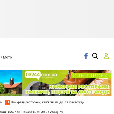
 / Мото
ть
Н
Найкращі ресторани, кав'ярні, піцерії та фаст-фуди
ния, юбилей. Заказать СТИХ на свадьбу