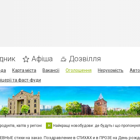
дник
Афіша
Дозвілля
ода
Карта міста
Вакансії
Оголошення
Нерухомість
Авто
піцерії та фаст-фуди
дуктів, квітів у регіоні
Н
Найкращі новобудови: де будуть і що пропоную
ВНЫЕ стихи на заказ. Поздравление в СТИХАХ и в ПРОЗЕ на День рожде