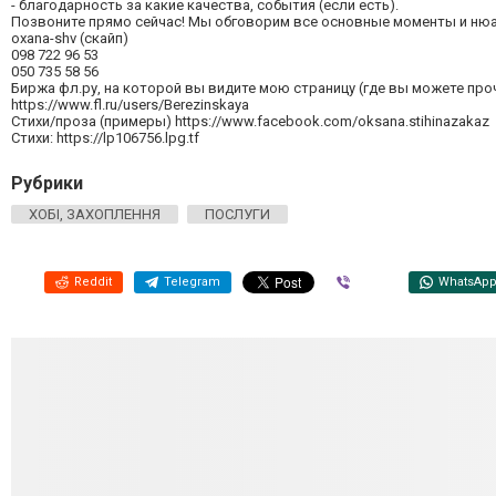
- благодарность за какие качества, события (если есть).
Позвоните прямо сейчас! Мы обговорим все основные моменты и нюа
oxana-shv (скайп)
098 722 96 53
050 735 58 56
Биржа фл.ру, на которой вы видите мою страницу (где вы можете пр
https://www.fl.ru/users/Berezinskaya
Стихи/проза (примеры) https://www.facebook.com/oksana.stihinazakaz
Стихи: https://lp106756.lpg.tf
Рубрики
ХОБІ, ЗАХОПЛЕННЯ
ПОСЛУГИ
Reddit
Telegram
Viber
WhatsAp