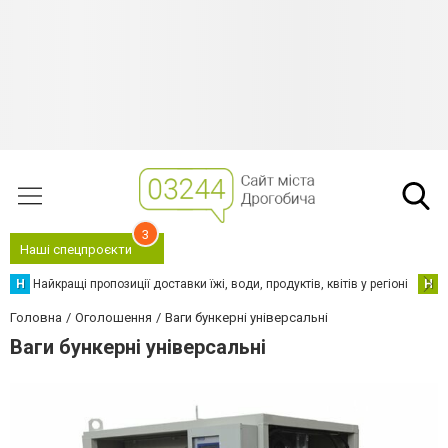
3
Наші спецпроєкти
Н
Найкращі пропозиції доставки їжі, води, продуктів, квітів у регіоні
Н
Н
Головна
Оголошення
Ваги бункерні універсальні
Ваги бункерні універсальні