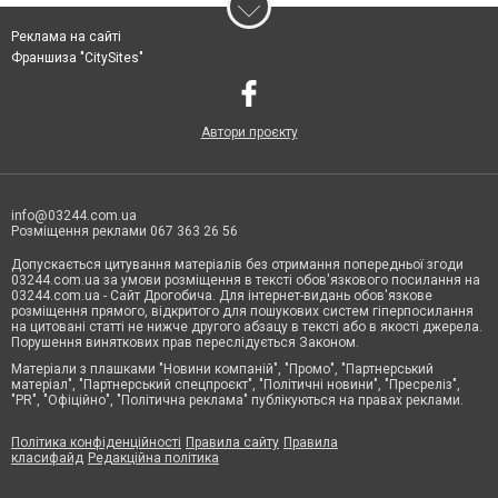
Реклама на сайті
Франшиза "CitySites"
Автори проєкту
info@03244.com.ua
Розміщення реклами 067 363 26 56
Допускається цитування матеріалів без отримання попередньої згоди
03244.com.ua за умови розміщення в тексті обов'язкового посилання на
03244.com.ua - Сайт Дрогобича. Для інтернет-видань обов'язкове
розміщення прямого, відкритого для пошукових систем гіперпосилання
на цитовані статті не нижче другого абзацу в тексті або в якості джерела.
Порушення виняткових прав переслідується Законом.
Матеріали з плашками "Новини компаній", "Промо", "Партнерський
матеріал", "Партнерський спецпроєкт", "Політичні новини", "Пресреліз",
"PR", "Офіційно", "Політична реклама" публікуються на правах реклами.
Політика конфіденційності
Правила сайту
Правила
класифайд
Редакційна політика