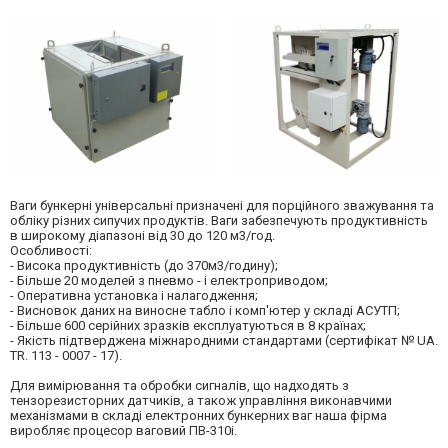
Ваги бункерні універсальні призначені для порційного зважування та
обліку різних сипучих продуктів. Ваги забезпечують продуктивність
в широкому діапазоні від 30 до 120 м3/год.
Особливості:
- Висока продуктивність (до 370м3/годину);
- Більше 20 моделей з пневмо - і електроприводом;
- Оперативна установка і налагодження;
- Висновок даних на виносне табло і комп'ютер у складі АСУТП;
- Більше 600 серійних зразків експлуатуються в 8 країнах;
- Якість підтверджена міжнародними стандартами (сертифікат № UA.
TR. 113 - 0007 - 17).
Для вимірювання та обробки сигналів, що надходять з
тензорезисторних датчиків, а також управління виконавчими
механізмами в складі електронних бункерних ваг наша фірма
виробляє процесор ваговий ПВ-310і.