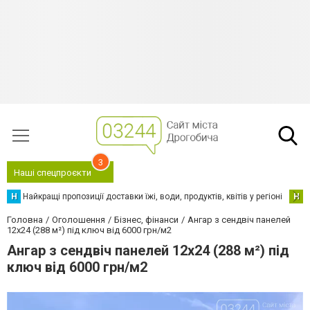
3
Наші спецпроєкти
Н
Найкращі пропозиції доставки їжі, води, продуктів, квітів у регіоні
Н
Н
Головна
Оголошення
Бізнес, фінанси
Ангар з сендвіч панелей
12х24 (288 м²) під ключ від 6000 грн/м2
Ангар з сендвіч панелей 12х24 (288 м²) під
ключ від 6000 грн/м2