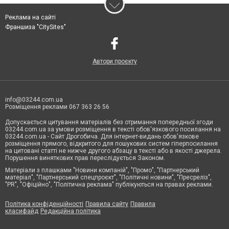
Реклама на сайті
Франшиза "CitySites"
Автори проєкту
info@03244.com.ua
Розміщення реклами 067 363 26 56
Допускається цитування матеріалів без отримання попередньої згоди
03244.com.ua за умови розміщення в тексті обов'язкового посилання на
03244.com.ua - Сайт Дрогобича. Для інтернет-видань обов'язкове
розміщення прямого, відкритого для пошукових систем гіперпосилання
на цитовані статті не нижче другого абзацу в тексті або в якості джерела.
Порушення виняткових прав переслідується Законом.
Матеріали з плашками "Новини компаній", "Промо", "Партнерський
матеріал", "Партнерський спецпроєкт", "Політичні новини", "Пресреліз",
"PR", "Офіційно", "Політична реклама" публікуються на правах реклами.
Політика конфіденційності
Правила сайту
Правила
класифайд
Редакційна політика