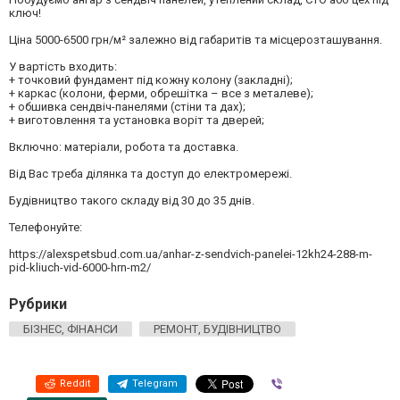
ключ!
Ціна 5000-6500 грн/м² залежно від габаритів та місцерозташування.
У вартість входить:
+ точковий фундамент під кожну колону (закладні);
+ каркас (колони, ферми, обрешітка – все з металеве);
+ обшивка сендвіч-панелями (стіни та дах);
+ виготовлення та установка воріт та дверей;
Включно: матеріали, робота та доставка.
Від Вас треба ділянка та доступ до електромережі.
Будівництво такого складу від 30 до 35 днів.
Телефонуйте:
https://alexspetsbud.com.ua/anhar-z-sendvich-panelei-12kh24-288-m-
pid-kliuch-vid-6000-hrn-m2/
Рубрики
БІЗНЕС, ФІНАНСИ
РЕМОНТ, БУДІВНИЦТВО
Reddit
Telegram
Viber