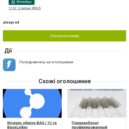
WhatsApp
11:57, 2 липня, №615
alexpro4
Показати номер
Дії
Поскаржитись на оголошення
Схожі оголошення
Модуль обміну BAS / 1C та
Поликарбонат
BaseLinker
профилированный