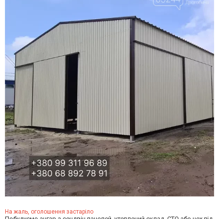
На жаль, оголошення застаріло
Побудуємо ангар з сендвіч панелей, утеплений склад, СТО або цех під