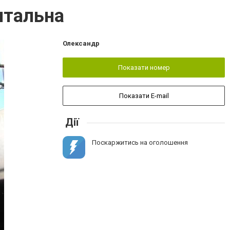
нтальна
Олександр
Показати номер
Показати E-mail
Дії
Поскаржитись на оголошення