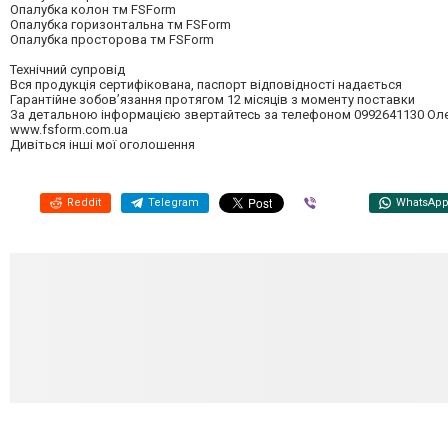
Опалубка колон тм FSForm
Опалубка горизонтальна тм FSForm
Опалубка просторова тм FSForm
Технічний супровід
Вся продукція сертифікована, паспорт відповідності надається
Гарантійне зобов’язання протягом 12 місяців з моменту поставки
За детальною інформацією звертайтесь за телефоном 0992641130 Ол
www.fsform.com.ua
Дивіться інші мої оголошення
Reddit
Telegram
Viber
WhatsAp