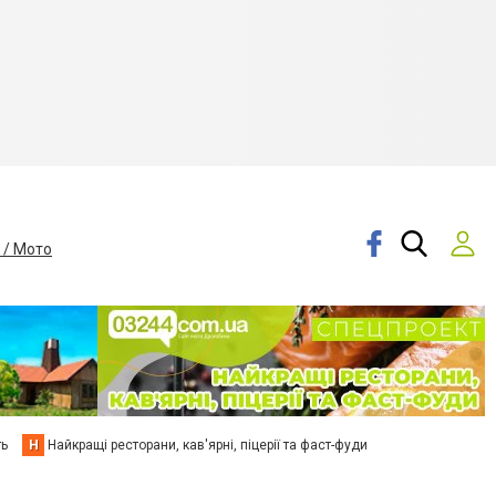
 / Мото
ть
Н
Найкращі ресторани, кав'ярні, піцерії та фаст-фуди