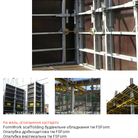
На жаль, оголошення застаріло
FormWork scaffolding будівельне обладнання тм FSForm:
Опалубка дрібнощитова тм FSForm
Опалубка вертикальна тм FSForm