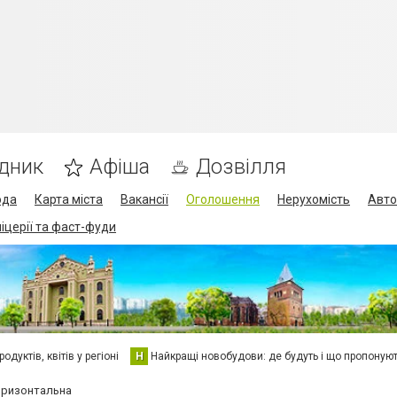
дник
Афіша
Дозвілля
ода
Карта міста
Вакансії
Оголошення
Нерухомість
Авто
піцерії та фаст-фуди
дуктів, квітів у регіоні
Н
Найкращі новобудови: де будуть і що пропоную
горизонтальна