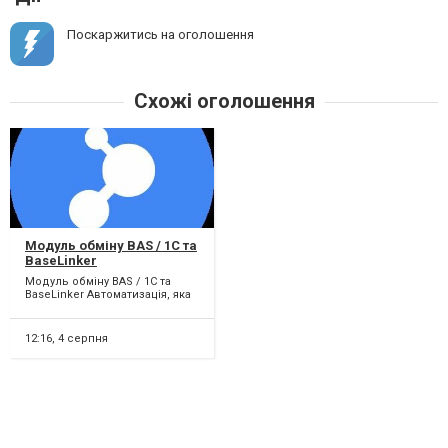
Поскаржитись на оголошення
Схожі оголошення
Модуль обміну BAS / 1C та
BaseLinker
Модуль обміну BAS / 1C та
BaseLinker Автоматизація, яка
економить години щоденної
роботи! Працює...
12:16,
4 серпня