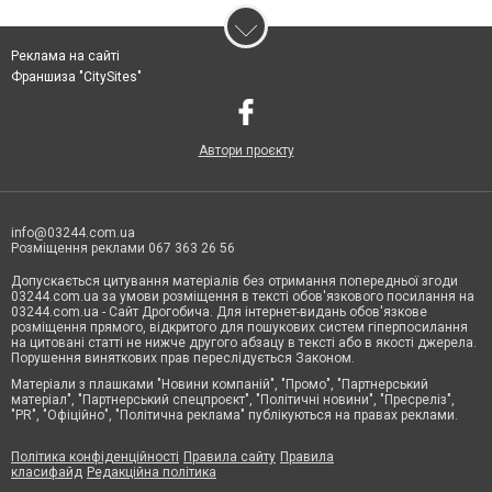
Реклама на сайті
Франшиза "CitySites"
Автори проєкту
info@03244.com.ua
Розміщення реклами 067 363 26 56
Допускається цитування матеріалів без отримання попередньої згоди
03244.com.ua за умови розміщення в тексті обов'язкового посилання на
03244.com.ua - Сайт Дрогобича. Для інтернет-видань обов'язкове
розміщення прямого, відкритого для пошукових систем гіперпосилання
на цитовані статті не нижче другого абзацу в тексті або в якості джерела.
Порушення виняткових прав переслідується Законом.
Матеріали з плашками "Новини компаній", "Промо", "Партнерський
матеріал", "Партнерський спецпроєкт", "Політичні новини", "Пресреліз",
"PR", "Офіційно", "Політична реклама" публікуються на правах реклами.
Політика конфіденційності
Правила сайту
Правила
класифайд
Редакційна політика