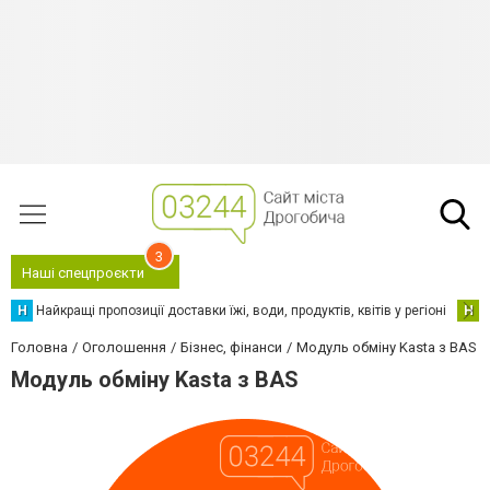
3
Наші спецпроєкти
Н
Найкращі пропозиції доставки їжі, води, продуктів, квітів у регіоні
Н
Н
Головна
Оголошення
Бізнес, фінанси
Модуль обміну Kasta з BAS
Модуль обміну Kasta з BAS