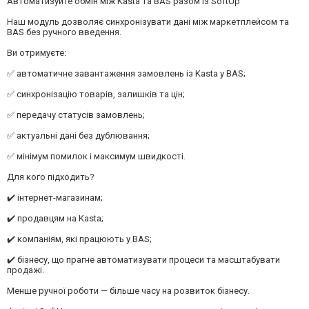
Автоматизуйте обмін між Kasta та BAS разом із SoftUp
Наш модуль дозволяє синхронізувати дані між маркетплейсом та
BAS без ручного введення.
Ви отримуєте:
✅ автоматичне завантаження замовлень із Kasta у BAS;
✅ синхронізацію товарів, залишків та цін;
✅ передачу статусів замовлень;
✅ актуальні дані без дублювання;
✅ мінімум помилок і максимум швидкості.
Для кого підходить?
✔️ інтернет-магазинам;
✔️ продавцям на Kasta;
✔️ компаніям, які працюють у BAS;
✔️ бізнесу, що прагне автоматизувати процеси та масштабувати
продажі.
Менше ручної роботи — більше часу на розвиток бізнесу.