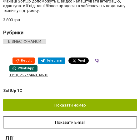
Фахівці SoftUp допоможуть швидко налаштувати інтеграцію,
адаптувати її під ваші бізнес-процеси та забезпечать подальшу
технічну підтримку.
3 800 грн
Рубрики
БІЗНЕС, ФІНАНСИ
Reddit
Telegram
Viber
WhatsApp
11:10, 26 червня, №710
SoftUp 1C
Показати номер
Показати E-mail
Дії