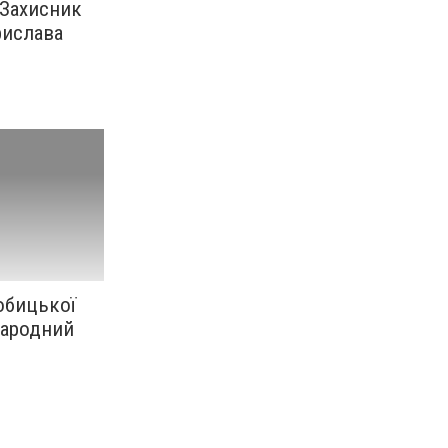
 Захисник
рислава
обицької
народний