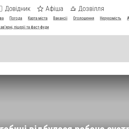
Довідник
Афіша
Дозвілля
ва
Погода
Карта міста
Вакансії
Оголошення
Нерухомість
А
в'ярні, піцерії та фаст-фуди