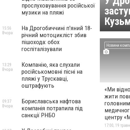
У Дро
прослуховування російської
засту
музики на пляжі
Кузь
На Дрогобиччині п'яний 18-
15:56
Вчора
річний мотоцикліст збив
пішохода: обох
Новини комп
госпіталізували
Компанію, яка слухали
13:29
Вчора
російськомовні пісні на
пляжі у Трускавці,
оштрафують
«Ми відн
жити повн
Бориславська нафтова
09:37
головним
Вчора
компанія потрапила під
медичного
санкції РНБО
центру «
17:00, 19 трав