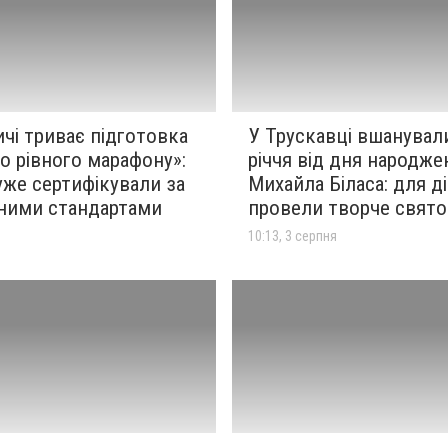
чі триває підготовка
У Трускавці вшанували
о рівного марафону»:
річчя від дня народже
же сертифікували за
Михайла Біласа: для д
ними стандартами
провели творче свято
я
10:13, 3 серпня