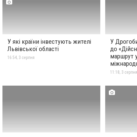
У Дрогобичі триває
11:18
3 серпня
підготовка до «Дійсно
рівного марафону»: маршрут
уже сертифікували за
міжнародними стандартами
У які країни інвестують жителі
У Дрогоби
У Трускавці вшанували 102-
Львівської області
до «Дійсн
10:13
3 серпня
річчя від дня народження
маршрут у
16:54, 3 серпня
Михайла Біласа: для дітей
міжнарод
провели творче свято
11:18, 3 серпн
На війні загинув захисник із
09:09
3 серпня
Лішні Олег Торський