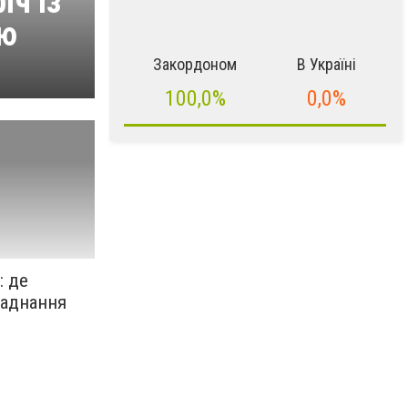
іч із
єю
Закордоном
В Україні
100,0%
0,0%
: де
ладнання