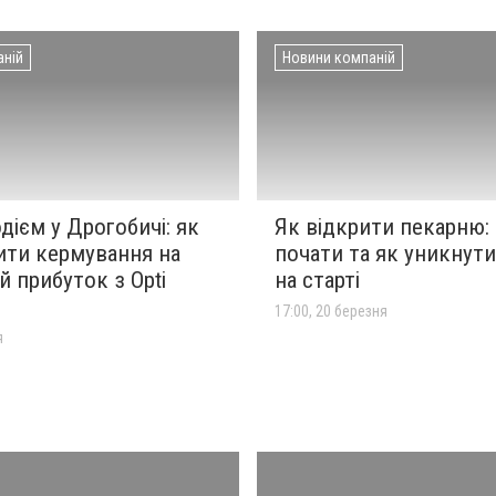
аній
Новини компаній
дієм у Дрогобичі: як
Як відкрити пекарню: 
ити кермування на
почати та як уникнут
й прибуток з Opti
на старті
17:00, 20 березня
я