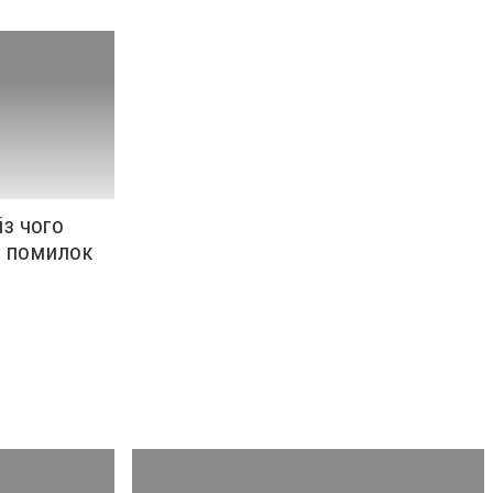
із чого
и помилок