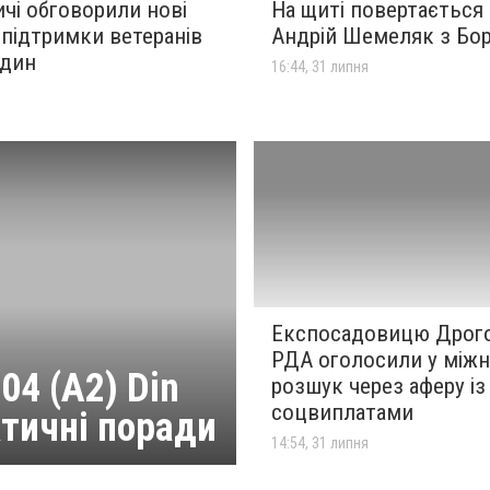
чі обговорили нові
На щиті повертається
підтримки ветеранів
Андрій Шемеляк з Бо
один
16:44, 31 липня
я
Експосадовицю Дрог
РДА оголосили у між
04 (A2) Din
розшук через аферу із
соцвиплатами
ктичні поради
14:54, 31 липня