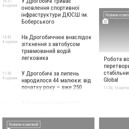
У Дрогобичі триває
18:37
4 серпня
оновлення спортивної
інфраструктури ДЮСШ ім.
Новини комп
Боберського
На Дрогобиччині внаслідок
14:43
4 серпня
зіткнення з автобусом
травмований водій
легковика
Робота во
перетвор
стабільни
У Дрогобичі за липень
11:30
4 серпня
Global
народилося 44 малюки: від
початку року – вже 250
11:00, 10 квітн
У які країни інвестують
16:54
3 серпня
жителі Львівської області
НОВИНИ КОМПАНІЙ
Новини компаній