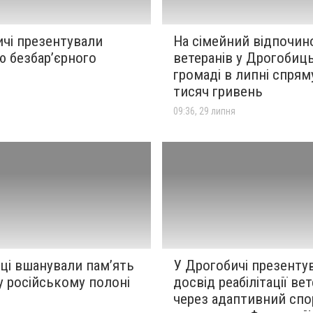
ичі презентували
На сімейний відпочин
ю безбар’єрного
ветеранів у Дрогобиц
громаді в липні спрям
тисяч гривень
я
09:36, 29 липня
ці вшанували пам’ять
У Дрогобичі презенту
у російському полоні
досвід реабілітації ве
через адаптивний спо
я