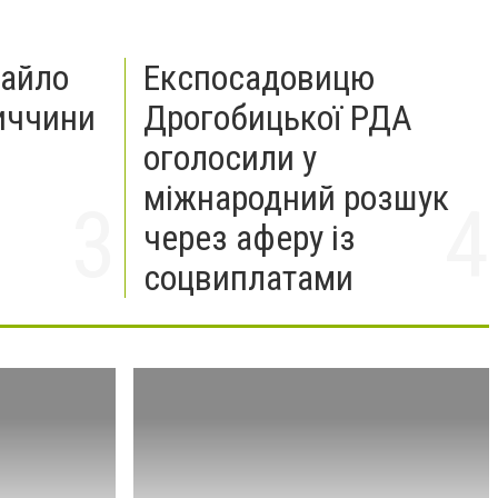
хайло
Експосадовицю
иччини
Дрогобицької РДА
оголосили у
міжнародний розшук
через аферу із
соцвиплатами