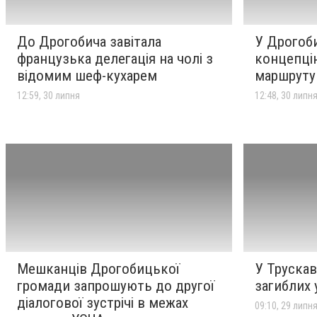
До Дрогобича завітала
У Дрогоб
французька делегація на чолі з
концепці
відомим шеф-кухарем
маршруту
12:59, 30 липня
12:48, 30 липн
Мешканців Дрогобицької
У Трускав
громади запрошують до другої
загиблих 
діалогової зустрічі в межах
09:10, 29 липн