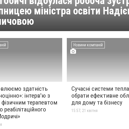
гобичі відбулася робоча зустр
пницею міністра освіти Наді
мичовою
аній
Новини компаній
овлюємо здатність
Сучасні системи тепла
оцінно»: інтерв'ю з
обрати ефективне об
 фізичним терапевтом
для дому та бізнесу
 реабілітаційного
15:57, 21 квітня
Модричі»
ня