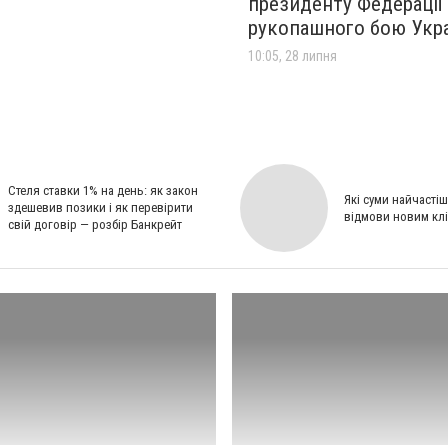
президенту Федерації
рукопашного бою Укр
10:05, 28 липня
Стеля ставки 1% на день: як закон
Які суми найчасті
здешевив позики і як перевірити
відмови новим кл
свій договір — розбір Банкрейт