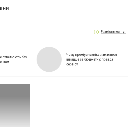
аїни
Розміститися тут
Чому преміум-техніка ламається
ше схвалюють без
швидше за бюджетну: правда
ієнтам
сервісу