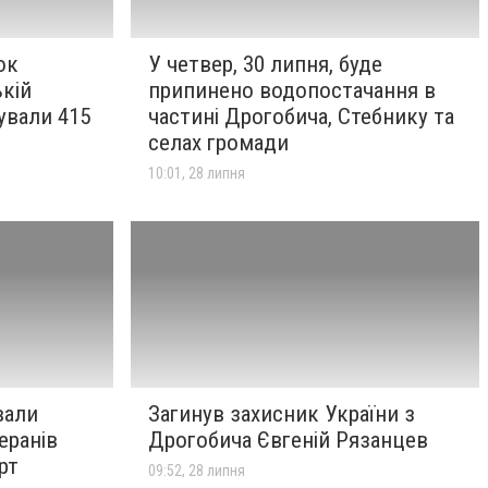
ок
У четвер, 30 липня, буде
ькій
припинено водопостачання в
ували 415
частині Дрогобича, Стебнику та
селах громади
10:01, 28 липня
вали
Загинув захисник України з
теранів
Дрогобича Євгеній Рязанцев
рт
09:52, 28 липня