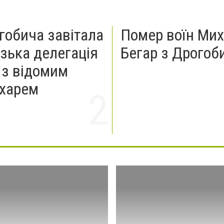
гобича завітала
Помер воїн Ми
зька делегація
Бегар з Дрогоб
 з відомим
харем