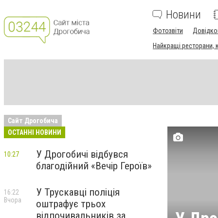
Новини
Фотозвіти
Довідко
Найкращі ресторани, ка
Сайт Дрогобича
ОСТАННІ НОВИНИ
У Дрогобичі відбувся
10:27
благодійний «Вечір Героїв»
У Трускавці поліція
16:22
Вчора
оштрафує трьох
відпочивальників за