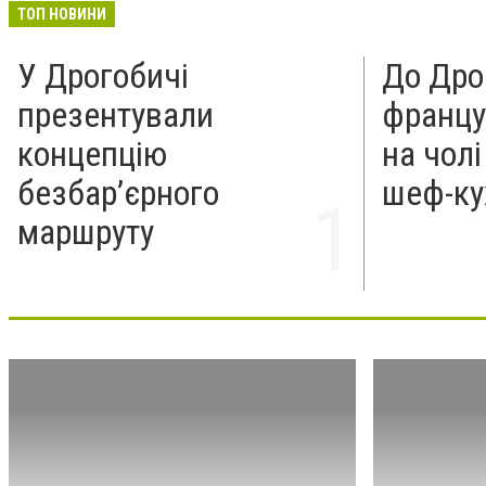
ТОП НОВИНИ
У Дрогобичі
До Дро
презентували
францу
концепцію
на чолі
безбар’єрного
шеф-ку
маршруту